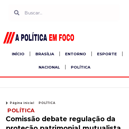
Ir
Search
Search
para
o
conteúdo
INÍCIO
BRASÍLIA
ENTORNO
ESPORTE
NACIONAL
POLÍTICA
Página inicial
POLÍTICA
POLÍTICA
Comissão debate regulação da
proteção patrimonial mutualista