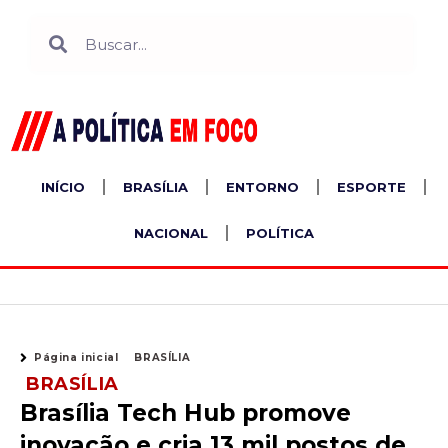
Ir
Search
Search
para
o
conteúdo
INÍCIO
BRASÍLIA
ENTORNO
ESPORTE
NACIONAL
POLÍTICA
Página inicial
BRASÍLIA
BRASÍLIA
Brasília Tech Hub promove
inovação e cria 13 mil postos de