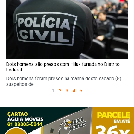
Dois homens são presos com Hilux furtada no Distrito
Federal
Dois homens foram presos na manhã deste sábado (8)
suspeitos de...
1
2
3
4
5