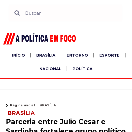
Ir
Search
Search
para
o
conteúdo
INÍCIO
BRASÍLIA
ENTORNO
ESPORTE
NACIONAL
POLÍTICA
Página inicial
BRASÍLIA
BRASÍLIA
Parceria entre Julio Cesar e
Sardinha fortalece grupo político