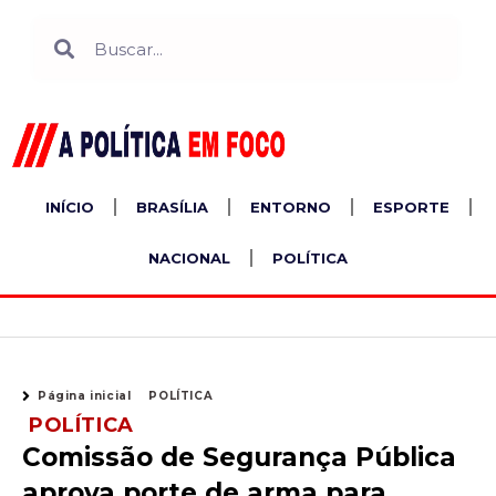
Ir
Search
Search
para
o
conteúdo
INÍCIO
BRASÍLIA
ENTORNO
ESPORTE
NACIONAL
POLÍTICA
Página inicial
POLÍTICA
POLÍTICA
Comissão de Segurança Pública
aprova porte de arma para