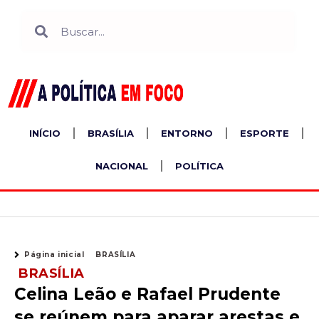
Ir
Search
Search
para
o
conteúdo
INÍCIO
BRASÍLIA
ENTORNO
ESPORTE
NACIONAL
POLÍTICA
Página inicial
BRASÍLIA
BRASÍLIA
Celina Leão e Rafael Prudente
se reúnem para aparar arestas e