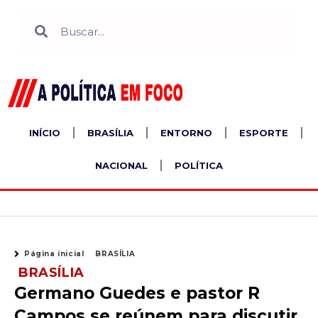
Ir
Search
Search
para
o
conteúdo
INÍCIO
BRASÍLIA
ENTORNO
ESPORTE
NACIONAL
POLÍTICA
Página inicial
BRASÍLIA
BRASÍLIA
Germano Guedes e pastor R
Campos se reúnem para discutir