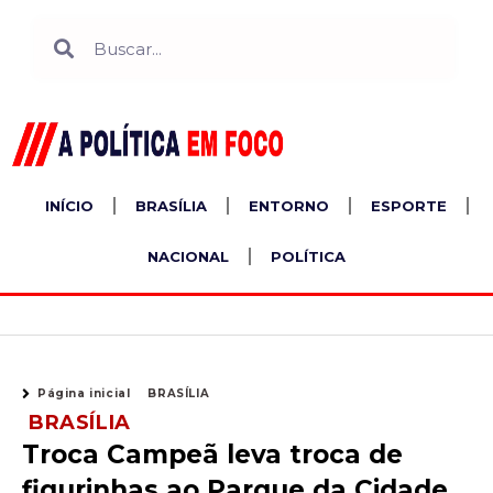
Ir
Search
Search
para
o
conteúdo
INÍCIO
BRASÍLIA
ENTORNO
ESPORTE
NACIONAL
POLÍTICA
Página inicial
BRASÍLIA
BRASÍLIA
Troca Campeã leva troca de
figurinhas ao Parque da Cidade