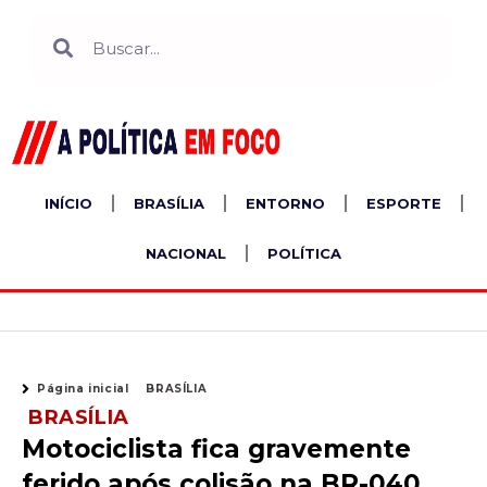
Ir
Search
Search
para
o
conteúdo
INÍCIO
BRASÍLIA
ENTORNO
ESPORTE
NACIONAL
POLÍTICA
Página inicial
BRASÍLIA
BRASÍLIA
Motociclista fica gravemente
ferido após colisão na BR-040,