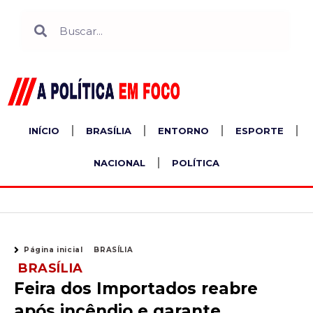
Ir
Search
Search
para
o
conteúdo
INÍCIO
BRASÍLIA
ENTORNO
ESPORTE
NACIONAL
POLÍTICA
Página inicial
BRASÍLIA
BRASÍLIA
Feira dos Importados reabre
após incêndio e garante