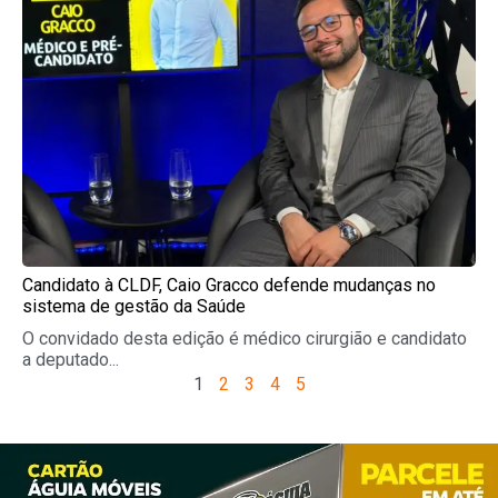
Candidato à CLDF, Caio Gracco defende mudanças no
sistema de gestão da Saúde
O convidado desta edição é médico cirurgião e candidato
a deputado...
1
2
3
4
5