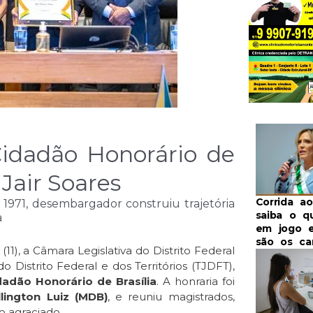
idadão Honorário de
Jair Soares
Corrida ao
 1971, desembargador construiu trajetória
saiba o q
a
em jogo e
são os ca
1), a Câmara Legislativa do Distrito Federal
 Distrito Federal e dos Territórios (TJDFT),
dadão Honorário de Brasília
. A honraria foi
ington Luiz (MDB)
, e reuniu magistrados,
o agraciado.