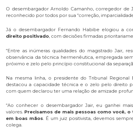
O desembargador Arnoldo Camanho, corregedor de Ju
reconhecido por todos por sua “correção, imparcialidade
Já o desembargador Fernando Habibe elogiou a co
direito positivado
, com decisões firmadas prioritariame
“Entre as inúmeras qualidades do magistrado Jair, re
observância da técnica hermenêutica, empregada s
próximo e zelo pelo princípio constitucional da separaç
Na mesma linha, o presidente do Tribunal Regional El
destacou a capacidade técnica e o zelo pelo direito p
com quem declarou ter uma relação de amizade profun
“Ao conhecer o desembargador Jair, eu ganhei ma
valores.
Precisamos de mais pessoas como você, o t
em boas mãos
. É um juiz positivista, devemos sempr
colega.