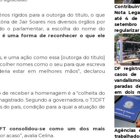
Contribui
Nota Lega
ios rígidos para a outorga do título, o que
até 4 de
tória de Jair Soares nos diversos órgãos por
setembro 
do o parlamentar, a escolha do nome do
regulariza
,
é uma forma de reconhecer o que ele
s, e uma ação como essa [outorga do título]
scolher nomes como o seu para que escreva
DF registr
oderia estar em melhores mãos”, declarou
casos de
vandalism
paradas d
em dois 
ito de receber a homenagem é a “colheita do
 magistrado. Segundo a governadora, o TJDFT
s do país, condição para a qual a atuação de
FT consolidou-se como um dos mais
Agências 
r acaso”, avalia Celina.
trabalhad