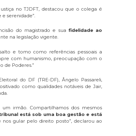
stiça no TJDFT, destacou que o colega é
 e serenidade”.
ncisão do magistrado e sua
fidelidade ao
nte na legislação vigente.
ssalto e tomo como referências pessoais a
empre com humanismo, preocupação com o
ão de Poderes.”
eitoral do DF (TRE-DF), Ângelo Passareli,
ositivado como qualidades notáveis de Jair,
da.
is um irmão. Compartilhamos dos mesmos
ribunal está sob uma boa gestão e está
e nos guIar pelo direito posto”, declarou ao