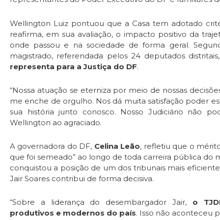
Wellington Luiz pontuou que a Casa tem adotado critér
reafirma, em sua avaliação, o impacto positivo da traje
onde passou e na sociedade de forma geral. Segun
magistrado, referendada pelos 24 deputados distritais
representa para a Justiça do DF
.
“Nossa atuação se eterniza por meio de nossas decisõe
me enche de orgulho. Nos dá muita satisfação poder e
sua história junto conosco. Nosso Judiciário não p
Wellington ao agraciado.
A governadora do DF,
Celina Leão
, refletiu que o mér
que foi semeado” ao longo de toda carreira pública do
conquistou a posição de um dos tribunais mais eficiente
Jair Soares contribui de forma decisiva.
“Sobre a liderança do desembargador Jair,
o TJD
produtivos e modernos do país
. Isso não aconteceu po