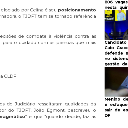
806 vaga
nesta qui
 elogiado por Celina é seu
posicionamento
ernadora, o TJDFT tem se tornado referência
ecisões de combate à violência contra as
r para o cuidado com as pessoas que mais
Candidato
Caio Grac
defende 
no sistem
gestão d
ia CLDF
Menino de
s do Judiciário ressaltaram qualidades da
é esfaque
sair de e
gedor do TJDFT, João Egmont, descreveu o
DF
pragmático
” e que “quando decide, faz as