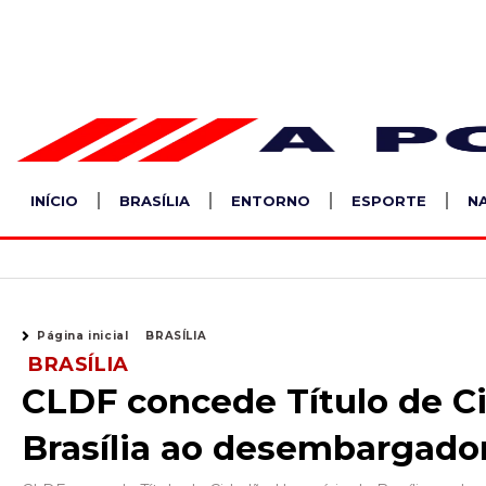
Ir
para
o
conteúdo
INÍCIO
BRASÍLIA
ENTORNO
ESPORTE
N
Página inicial
BRASÍLIA
BRASÍLIA
CLDF concede Título de C
Brasília ao desembargador