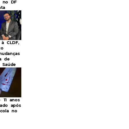
s no DF
nta
 à CLDF,
co
mudanças
a de
a Saúde
 11 anos
ado após
scola no