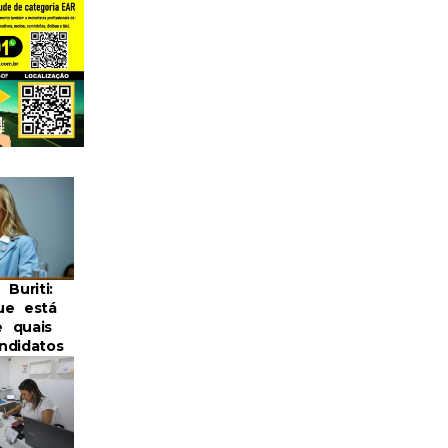
 Buriti:
ue está
 quais
ndidatos