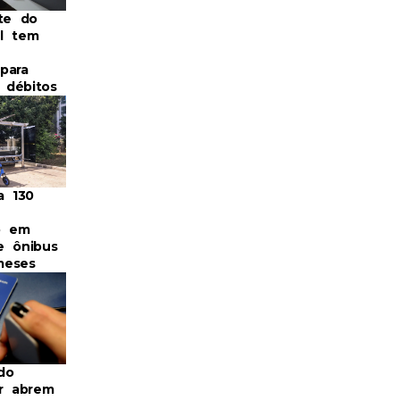
nte do
l tem
para
r débitos
a 130
o em
e ônibus
meses
do
or abrem