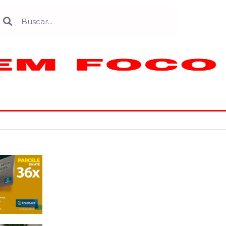
Search
earch