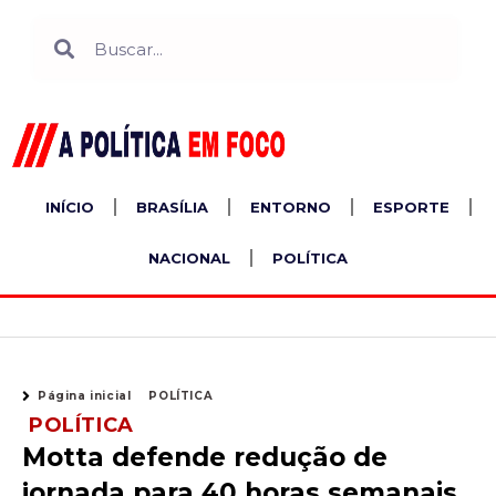
Ir
Search
Search
para
o
conteúdo
INÍCIO
BRASÍLIA
ENTORNO
ESPORTE
NACIONAL
POLÍTICA
Página inicial
POLÍTICA
POLÍTICA
Motta defende redução de
jornada para 40 horas semanais