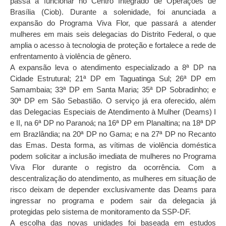
passa a funcionar no Centro Integrado de Operações de
Brasília (Ciob). Durante a solenidade, foi anunciada a
expansão do Programa Viva Flor, que passará a atender
mulheres em mais seis delegacias do Distrito Federal, o que
amplia o acesso à tecnologia de proteção e fortalece a rede de
enfrentamento à violência de gênero.
A expansão leva o atendimento especializado a 8ª DP na
Cidade Estrutural; 21ª DP em Taguatinga Sul; 26ª DP em
Samambaia; 33ª DP em Santa Maria; 35ª DP Sobradinho; e
30ª DP em São Sebastião. O serviço já era oferecido, além
das Delegacias Especiais de Atendimento à Mulher (Deams) I
e II, na 6ª DP no Paranoá; na 16ª DP em Planaltina; na 18ª DP
em Brazlândia; na 20ª DP no Gama; e na 27ª DP no Recanto
das Emas. Desta forma, as vítimas de violência doméstica
podem solicitar a inclusão imediata de mulheres no Programa
Viva Flor durante o registro da ocorrência. Com a
descentralização do atendimento, as mulheres em situação de
risco deixam de depender exclusivamente das Deams para
ingressar no programa e podem sair da delegacia já
protegidas pelo sistema de monitoramento da SSP-DF.
A escolha das novas unidades foi baseada em estudos