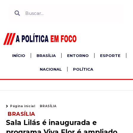
Ir
Search
Search
para
o
conteúdo
INÍCIO
BRASÍLIA
ENTORNO
ESPORTE
NACIONAL
POLÍTICA
Página inicial
BRASÍLIA
BRASÍLIA
Sala Lilás é inaugurada e
programa Viva Flor é ampliado