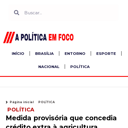
Ir
Search
Search
para
o
conteúdo
INÍCIO
BRASÍLIA
ENTORNO
ESPORTE
NACIONAL
POLÍTICA
Página inicial
POLÍTICA
POLÍTICA
Medida provisória que concedia
crédito extra à agricultura