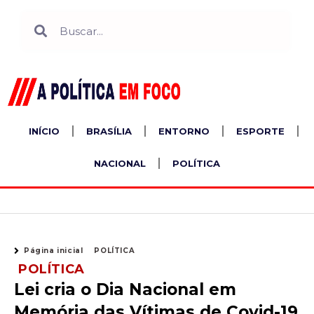
Ir
Search
Search
para
o
conteúdo
INÍCIO
BRASÍLIA
ENTORNO
ESPORTE
NACIONAL
POLÍTICA
Página inicial
POLÍTICA
POLÍTICA
Lei cria o Dia Nacional em
Memória das Vítimas de Covid-19