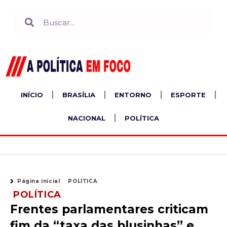
Ir
Search
Search
para
o
conteúdo
INÍCIO
BRASÍLIA
ENTORNO
ESPORTE
NACIONAL
POLÍTICA
Página inicial
POLÍTICA
POLÍTICA
Frentes parlamentares criticam
fim da “taxa das blusinhas” e