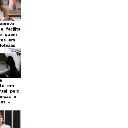
aprova
e facilita
de quem
res em
otícias
e
nto em
tal pelo
anças e
tes –