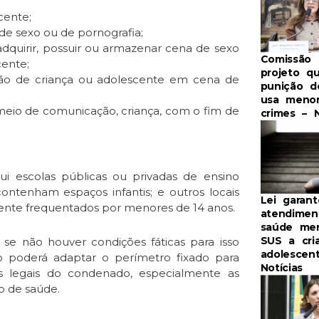
cente;
de sexo ou de pornografia;
, adquirir, possuir ou armazenar cena de sexo
Comissão 
cente;
projeto qu
ção de criança ou adolescente em cena de
punição 
usa meno
er meio de comunicação, criança, com o fim de
crimes – N
ui escolas públicas ou privadas de ensino
ontenham espaços infantis; e outros locais
Lei garant
ente frequentados por menores de 14 anos.
atendime
saúde men
SUS a cri
se não houver condições fáticas para isso
adolescen
o poderá adaptar o perímetro fixado para
Notícias
s legais do condenado, especialmente as
to de saúde.