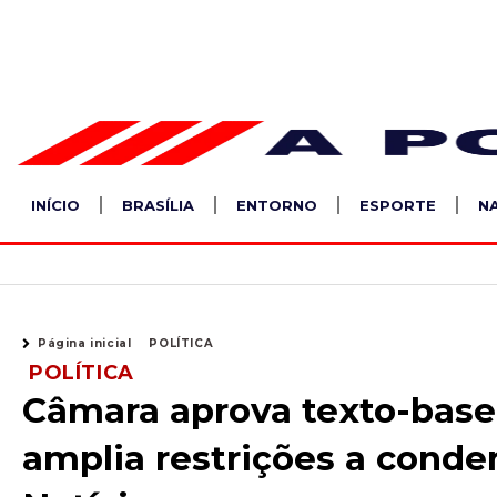
Ir
para
o
conteúdo
INÍCIO
BRASÍLIA
ENTORNO
ESPORTE
N
Página inicial
POLÍTICA
POLÍTICA
Câmara aprova texto-base
amplia restrições a conden