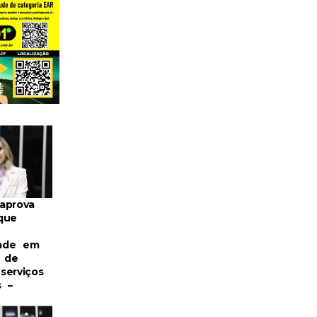
aprova
que
dade em
s de
serviços
s –