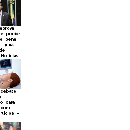
aprova
ue proíbe
de pena
o para
de
Notícias
 debate
o
o para
 com
rticipe –