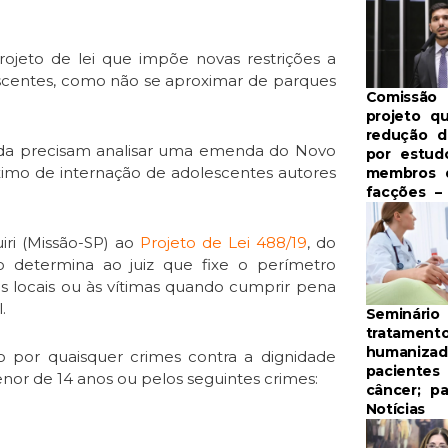
jeto de lei que impõe novas restrições a
escentes, como não se aproximar de parques
Comissão 
projeto q
redução 
nda precisam analisar uma
emenda
do Novo
por estud
ximo de internação de adolescentes autores
membros 
facções – 
ri (Missão-SP) ao
Projeto de Lei 488/19
, do
 determina ao juiz que fixe o perímetro
locais ou às vítimas quando cumprir pena
.
Seminário
tratament
humanizad
o por quaisquer crimes contra a dignidade
pacientes
nor de 14 anos ou pelos seguintes crimes:
câncer; pa
Notícias