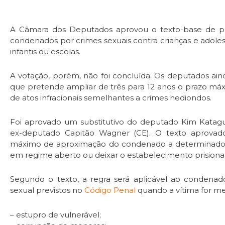
A Câmara dos Deputados aprovou o texto-base de pro
condenados por crimes sexuais contra crianças e adol
infantis ou escolas.
A votação, porém, não foi concluída. Os deputados ai
que pretende ampliar de três para 12 anos o prazo má
de atos infracionais semelhantes a crimes hediondos.
Foi aprovado um
substitutivo
do deputado Kim Katagui
ex-deputado Capitão Wagner (CE). O texto aprovado
máximo de aproximação do condenado a determinados 
em regime aberto ou deixar o estabelecimento prisional
Segundo o texto, a regra será aplicável ao condenad
sexual previstos no
Código Penal
quando a vítima for me
– estupro de vulnerável;