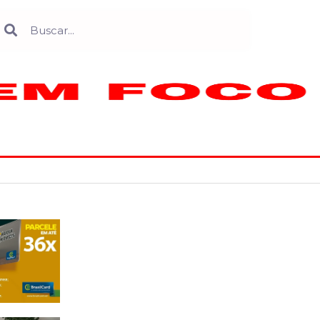
Search
earch