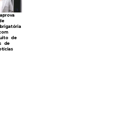
aprova
de
brigatória
com
uito de
s de
tícias