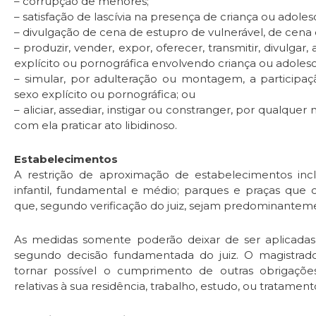
– corrupção de menores;
– satisfação de lascívia na presença de criança ou adoles
– divulgação de cena de estupro de vulnerável, de cena 
– produzir, vender, expor, oferecer, transmitir, divulgar
explícito ou pornográfica envolvendo criança ou adoles
– simular, por adulteração ou montagem, a participa
sexo explícito ou pornográfica; ou
– aliciar, assediar, instigar ou constranger, por qualqu
com ela praticar ato libidinoso.
Estabelecimentos
A restrição de aproximação de estabelecimentos incl
infantil, fundamental e médio; parques e praças que c
que, segundo verificação do juiz, sejam predominantem
As medidas somente poderão deixar de ser aplicadas 
segundo decisão fundamentada do juiz. O magistrad
tornar possível o cumprimento de outras obrigaçõe
relativas à sua residência, trabalho, estudo, ou tratamen