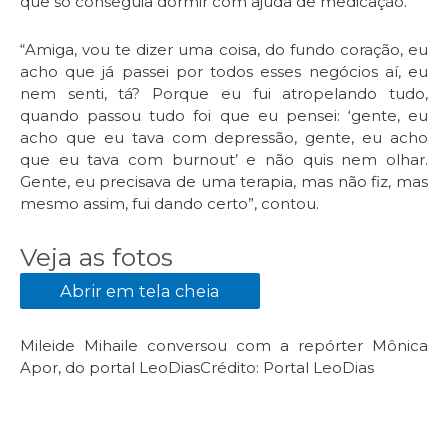
que só conseguia dormir com ajuda de medicação.
“Amiga, vou te dizer uma coisa, do fundo coração, eu
acho que já passei por todos esses negócios aí, eu
nem senti, tá? Porque eu fui atropelando tudo,
quando passou tudo foi que eu pensei: ‘gente, eu
acho que eu tava com depressão, gente, eu acho
que eu tava com burnout’ e não quis nem olhar.
Gente, eu precisava de uma terapia, mas não fiz, mas
mesmo assim, fui dando certo”, contou.
Veja as fotos
Abrir em tela cheia
Mileide Mihaile conversou com a repórter Mônica
Apor, do portal LeoDias
Crédito: Portal LeoDias