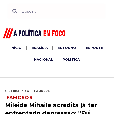
Ir
Search
Search
para
o
conteúdo
INÍCIO
BRASÍLIA
ENTORNO
ESPORTE
NACIONAL
POLÍTICA
Página inicial
FAMOSOS
FAMOSOS
Mileide Mihaile acredita já ter
enfrentado depressão: “Fui