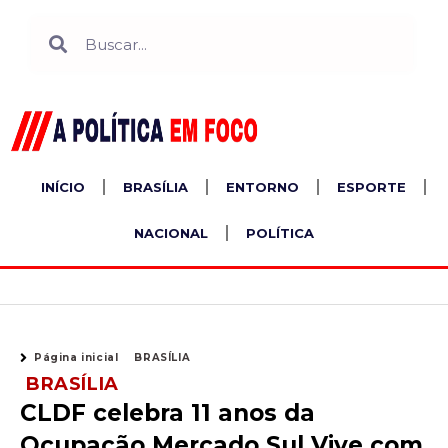
Ir
Search
Search
para
o
conteúdo
INÍCIO
BRASÍLIA
ENTORNO
ESPORTE
NACIONAL
POLÍTICA
Página inicial
BRASÍLIA
BRASÍLIA
CLDF celebra 11 anos da
Ocupação Mercado Sul Vive com