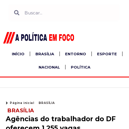
Ir
Search
Search
para
o
conteúdo
INÍCIO
BRASÍLIA
ENTORNO
ESPORTE
NACIONAL
POLÍTICA
Página inicial
BRASÍLIA
BRASÍLIA
Agências do trabalhador do DF
oferecem 1.255 vagas