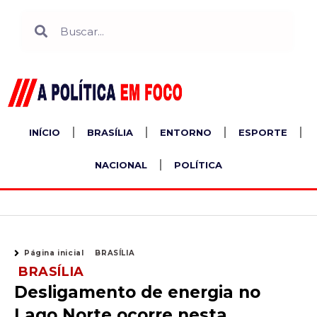
Ir
Search
Search
para
o
conteúdo
INÍCIO
BRASÍLIA
ENTORNO
ESPORTE
NACIONAL
POLÍTICA
Página inicial
BRASÍLIA
BRASÍLIA
Desligamento de energia no
Lago Norte ocorre nesta