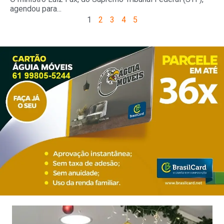
agendou para...
1
2
3
4
5