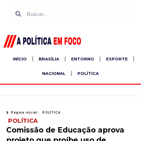
Ir
Search
Search
para
o
conteúdo
INÍCIO
BRASÍLIA
ENTORNO
ESPORTE
NACIONAL
POLÍTICA
Página inicial
POLÍTICA
POLÍTICA
Comissão de Educação aprova
projeto que proíbe uso de