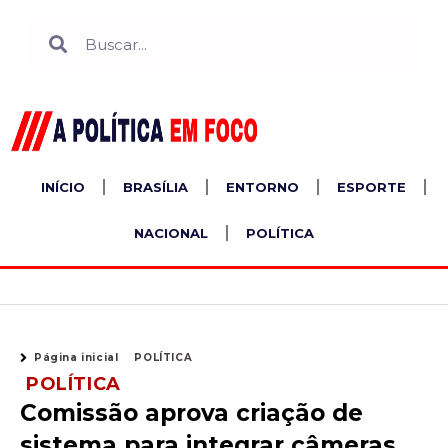
Ir
Search
Search
para
o
conteúdo
INÍCIO
BRASÍLIA
ENTORNO
ESPORTE
NACIONAL
POLÍTICA
Página inicial
POLÍTICA
POLÍTICA
Comissão aprova criação de
sistema para integrar câmeras