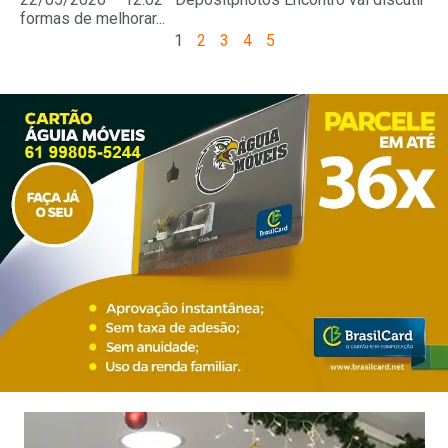
formas de melhorar...
1
2
3
4
5