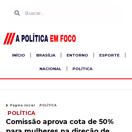
Ir
Search
Search
para
o
conteúdo
INÍCIO
BRASÍLIA
ENTORNO
ESPORTE
NACIONAL
POLÍTICA
Página inicial
POLÍTICA
POLÍTICA
Comissão aprova cota de 50%
para mulheres na direção de