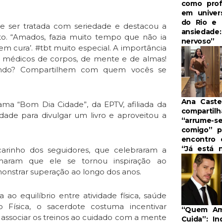
como prof
em univer
do Rio e 
ve ser tratada com seriedade e destacou a
ansiedade
ito. “Amados, fazia muito tempo que não ia
nervoso”
em cura’. #tbt muito especial. A importância
os médicos de corpos, de mente e de almas!
dando? Compartilhem com quem vocês se
Ana Caste
rama “Bom Dia Cidade”, da EPTV, afiliada da
compartilh
idade para divulgar um livro e aproveitou a
“arrume-s
comigo” 
encontro 
“Já está 
rinho dos seguidores, que celebraram a
rmaram que ele se tornou inspiração ao
onstrar superação ao longo dos anos.
o equilíbrio entre atividade física, saúde
 Física, o sacerdote costuma incentivar
“Quem A
e associar os treinos ao cuidado com a mente
Cuida”: In