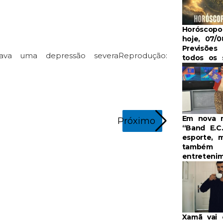
Horóscop
hoje, 07/0
Previsões 
ava uma depressão severa
Reprodução:
todos os 
Em nova 
Próximo
“Band E.C.
esporte, 
também
entreteni
Padre Marce
Instagram/@pa
Xamã vai 