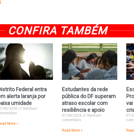
5
CONFIRA TAMBÉM
istrito Federal entra
Estudantes da rede
Esc
m alerta laranja por
pública do DF superam
Pro
baixa umidade
atraso escolar com
vai
7/08/2026
Nenhum
resiliência e apoio
cri
omentário
07/08/2026
Nenhum
07/
comentário
come
ead More »
Read More »
Read