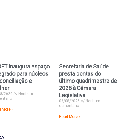
DFT inaugura espaço
Secretaria de Saúde
egrado para núcleos
presta contas do
conciliação e
último quadrimestre de
lher
2025 à Câmara
08/2026
Nenhum
Legislativa
ntário
06/08/2026
Nenhum
comentário
 More »
Read More »
CA