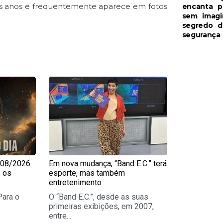
dos anos e frequentemente aparece em fotos
encanta po
sem imagi
segredo d
segurança
e
Page
/08/2026
Em nova mudança, “Band E.C.” terá
s os
esporte, mas também
entretenimento
Para o
O “Band E.C.”, desde as suas
primeiras exibições, em 2007,
entre...