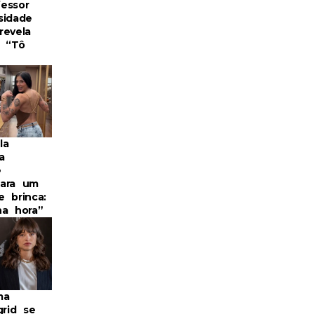
essor
sidade
revela
: “Tô
la
a
e
para um
e brinca:
na hora”
ma
grid se