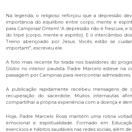
Na legenda, o religioso reforçou que a depressão de
importância do equilíbrio entre corpo, mente e espír
para Campinas! Ontem! ‘A depressão não é frescura, e t
do tripé (corpo, mente e espírito). E o intercâmbio d
Treino abençoado por Jesus. Vocês estão se cui
importam!”, escreveu ele.
A foto mais recente foi tirada nos bastidores do prog
Globo no interior paulista. Padre Marcelo esteve na c
passagem por Campinas para reencontrar admiradores.
A publicação rapidamente recebeu mensagens de ca
recuperação do sacerdote. Muitos internautas afi
compartilhar a própria experiência com a doença e dem
Hoje, Padre Marcelo Rossi mantém uma rotina voltada a
emocional e espiritualidade. Formado em Educação
exercícios e hábitos saudáveis nas redes sociais, além d