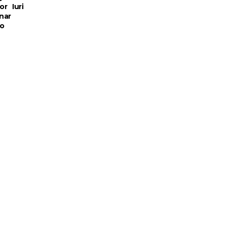
r Iuri
nar
o