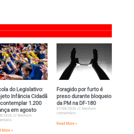
ola do Legislativo:
Foragido por furto é
jeto Infância Cidadã
preso durante bloqueio
 contemplar 1.200
da PM na DF-180
07/08/2026
Nenhum
ança em agosto
comentário
08/2026
Nenhum
ntário
Read More »
 More »