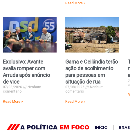
Read More »
Exclusivo: Avante
Gama e Ceilândia terão
avalia romper com
ação de acolhimento
Arruda após anúncio
para pessoas em
0
de vice
situação de rua
c
07/08/2026
Nenhum
07/08/2026
Nenhum
comentário
comentário
R
Read More »
Read More »
INÍCIO
BRAS