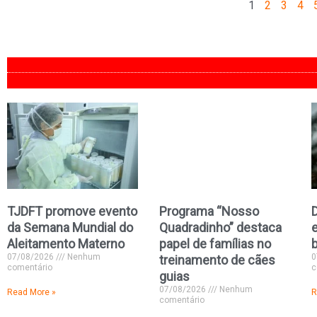
1
2
3
4
TJDFT promove evento
Programa “Nosso
D
da Semana Mundial do
Quadradinho” destaca
e
Aleitamento Materno
papel de famílias no
07/08/2026
Nenhum
0
treinamento de cães
comentário
c
guias
07/08/2026
Nenhum
Read More »
R
comentário