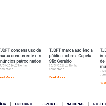
TJDFT condena uso de
TJDFT marca audiência
TJ
marca concorrente em
pública sobre a Capela
int
anúncios patrocinados
São Geraldo
de 
7/08/2026
Nenhum
06/08/2026
Nenhum
mu
omentário
comentário
06/
come
ead More »
Read More »
Read
ÍLIA
ENTORNO
ESPORTE
NACIONAL
POLÍTI