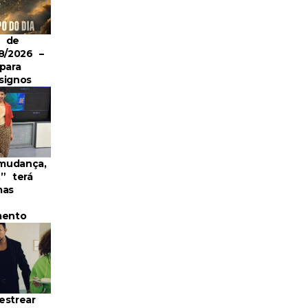
o de
8/2026 –
para
signos
mudança,
” terá
mas
mento
lo Rossi compartilhou foto atual, com aparênc
dremarcelorossi
estrear