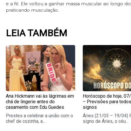
e a fé. Ele voltou a ganhar massa muscular ao longo 
praticando musculação.
LEIA TAMBÉM
Page
Page
Page
Pag
Ana Hickmann vai às lágrimas em
Horóscopo de hoje, 07
chá de lingerie antes do
– Previsões para todo
casamento com Edu Guedes
signos
Prestes a celebrar a união com o
Áries (21/03 – 19/04) 
chef de cozinha, a...
signo de Áries, o céu...