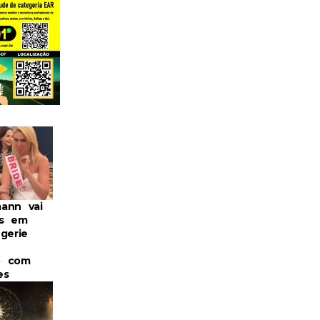
ann vai
as em
gerie
o com
es