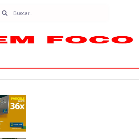
Search
earch