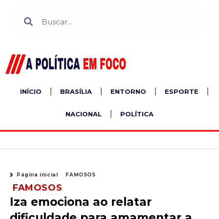
Ir
Search
Search
para
o
conteúdo
INÍCIO
BRASÍLIA
ENTORNO
ESPORTE
NACIONAL
POLÍTICA
Página inicial
FAMOSOS
FAMOSOS
Iza emociona ao relatar
dificuldade para amamentar a