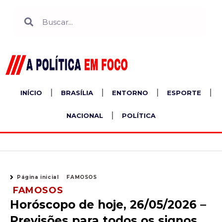
Ir
Search
Search
para
o
conteúdo
INÍCIO
BRASÍLIA
ENTORNO
ESPORTE
NACIONAL
POLÍTICA
Página inicial
FAMOSOS
FAMOSOS
Horóscopo de hoje, 26/05/2026 –
Previsões para todos os signos