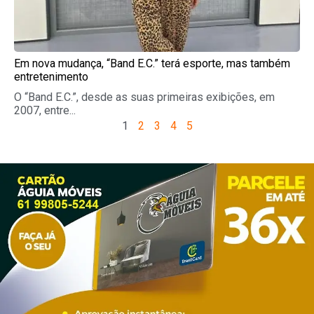
Em nova mudança, “Band E.C.” terá esporte, mas também
entretenimento
O “Band E.C.”, desde as suas primeiras exibições, em
2007, entre...
1
2
3
4
5