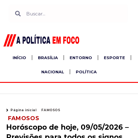
Ir
Search
Search
para
o
conteúdo
INÍCIO
BRASÍLIA
ENTORNO
ESPORTE
NACIONAL
POLÍTICA
Página inicial
FAMOSOS
FAMOSOS
Horóscopo de hoje, 09/05/2026 –
Previsões para todos os signos