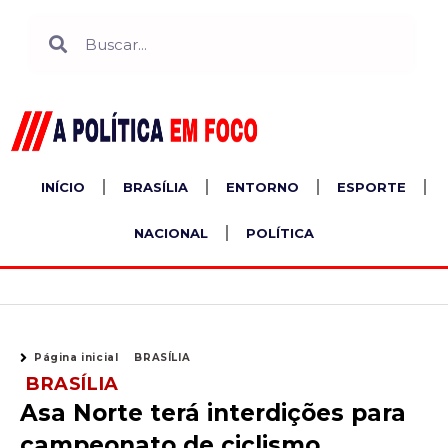
Ir
Search
Search
para
o
conteúdo
INÍCIO
BRASÍLIA
ENTORNO
ESPORTE
NACIONAL
POLÍTICA
Página inicial
BRASÍLIA
BRASÍLIA
Asa Norte terá interdições para
campeonato de ciclismo