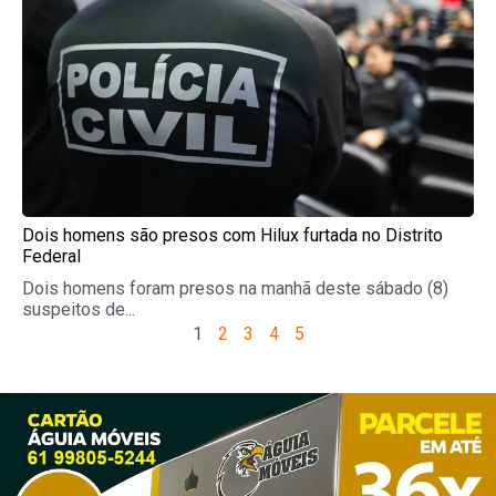
Dois homens são presos com Hilux furtada no Distrito
Federal
Dois homens foram presos na manhã deste sábado (8)
suspeitos de...
1
2
3
4
5