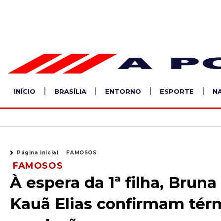
Ir
para
o
conteúdo
INÍCIO
BRASÍLIA
ENTORNO
ESPORTE
N
Página inicial
FAMOSOS
FAMOSOS
À espera da 1ª filha, Bruna
Kauã Elias confirmam tér