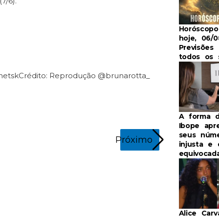
7/6).
Horóscop
hoje, 06/0
Previsões 
todos os 
netsk
Crédito: Reprodução @brunarotta_
A forma 
Ibope apr
seus núm
Próximo
injusta e
equivocad
Bruna Rotta n
Alice Carv