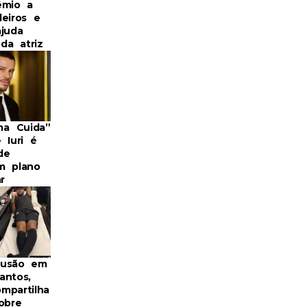
êmio a
deiros e
ajuda
 da atriz
a Cuida”
 Iuri é
de
m plano
r
fusão em
antos,
mpartilha
obre