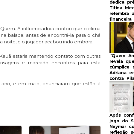
dedica pr
Titina Me
relembra 
financeira
 Quem. A influenciadora contou que o clima
o na balada, antes de encontrá-la para o chá
e a noite, e o jogador acabou indo embora.
“Quem Am
Kauã estaria mantendo contato com outras
revela que
ensagens e marcado encontros para esta
cúmplice 
Adriana e
contra Pila
ano, e em maio, anunciaram que estão à
Após con
jogo do S
Neymar co
e
Page
reflexão s