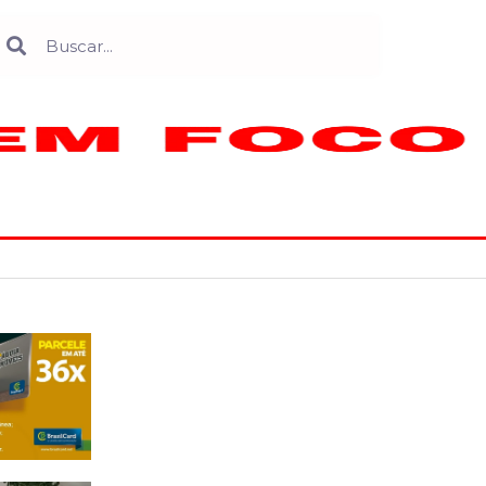
Search
earch