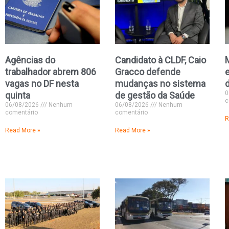
Agências do
Candidato à CLDF, Caio
trabalhador abrem 806
Gracco defende
vagas no DF nesta
mudanças no sistema
0
quinta
de gestão da Saúde
c
06/08/2026
Nenhum
06/08/2026
Nenhum
comentário
comentário
R
Read More »
Read More »