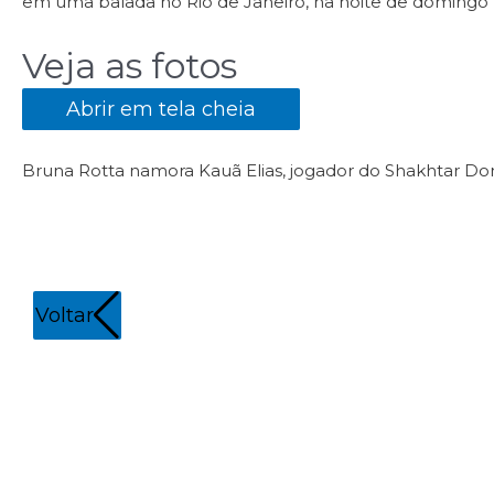
em uma balada no Rio de Janeiro, na noite de domingo (
Veja as fotos
Abrir em tela cheia
Bruna Rotta namora Kauã Elias, jogador do Shakhtar Do
Voltar