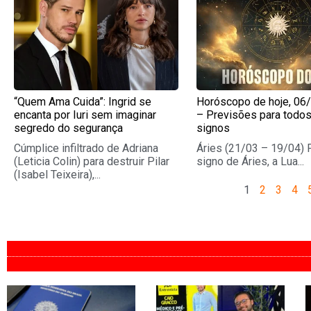
“Quem Ama Cuida”: Ingrid se
Horóscopo de hoje, 06
encanta por Iuri sem imaginar
– Previsões para todo
segredo do segurança
signos
Cúmplice infiltrado de Adriana
Áries (21/03 – 19/04) 
(Leticia Colin) para destruir Pilar
signo de Áries, a Lua...
(Isabel Teixeira),...
1
2
3
4