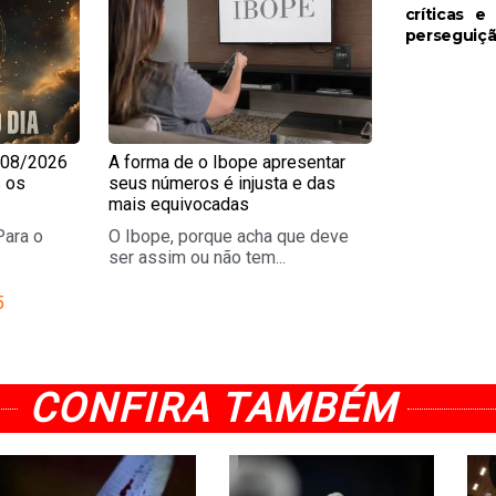
críticas e
perseguiç
/08/2026
A forma de o Ibope apresentar
s os
seus números é injusta e das
mais equivocadas
Para o
O Ibope, porque acha que deve
ser assim ou não tem...
5
CONFIRA TAMBÉM