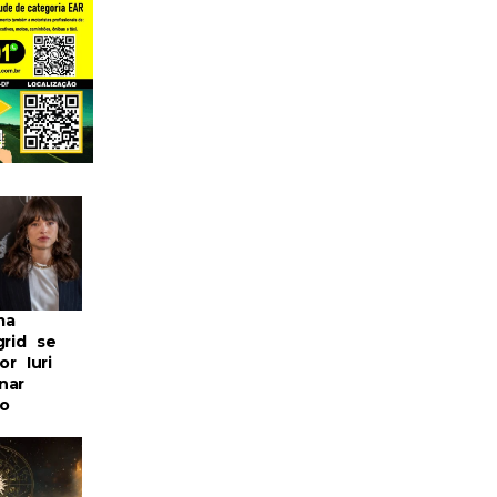
ma
grid se
r Iuri
nar
o