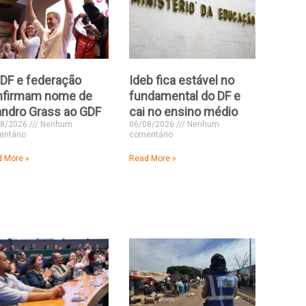
DF e federação
Ideb fica estável no
nfirmam nome de
fundamental do DF e
andro Grass ao GDF
cai no ensino médio
08/2026
Nenhum
06/08/2026
Nenhum
ntário
comentário
 More »
Read More »