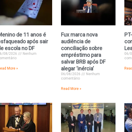
Menino de 11 anos é
Fux marca nova
PT-
esfaqueado após sair
audiência de
co
de escola no DF
conciliação sobre
Le
6/08/2026
Nenhum
06/
empréstimo para
omentário
come
salvar BRB após DF
alegar ‘inércia’
ead More »
Read
06/08/2026
Nenhum
comentário
Read More »