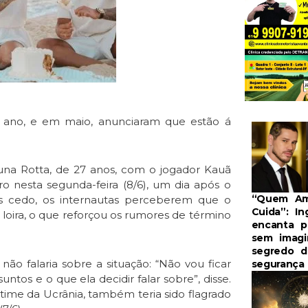
ano, e em maio, anunciaram que estão á
una Rotta, de 27 anos, com o jogador Kauã
o nesta segunda-feira (8/6), um dia após o
“Quem A
s cedo, os internautas perceberem que o
Cuida”: In
oira, o que reforçou os rumores de término
encanta po
sem imagi
segredo d
não falaria sobre a situação: “Não vou ficar
segurança
untos e o que ela decidir falar sobre”, disse.
 time da Ucrânia, também teria sido flagrado