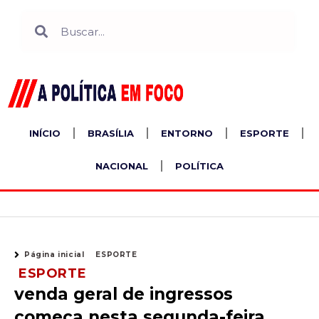
Ir
Search
Search
para
o
conteúdo
INÍCIO
BRASÍLIA
ENTORNO
ESPORTE
NACIONAL
POLÍTICA
Página inicial
ESPORTE
ESPORTE
venda geral de ingressos
começa nesta segunda-feira