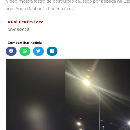
Vídeo mostra rastro de destruição causado por bêbada na Es
ano, Anna Raphaella Lucena ficou
A Politica Em Foco
08/06/2026
Compartilhar notícia