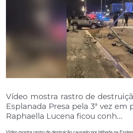
Vídeo mostra rastro de destrui
Esplanada Presa pela 3ª vez em 
Raphaella Lucena ficou conh…
Vídeo mostra rastro de destruição causado por bêbada na Espla