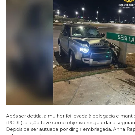
Após ser detida, a mulher foi levada à delegacia e manti
(PCDF), a ação teve como objetivo resguardar a segura
Depois de ser autuada por dirigir embriagada, Anna Rap