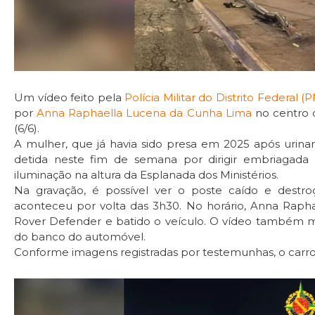
Um vídeo feito pela
Polícia Militar do Distrito Federal 
por
Anna Raphaella Lucena da Cunha Lima
no centro d
(6/6).
A mulher, que já havia sido presa em 2025 após urinar
detida neste fim de semana por dirigir embriagada e
iluminação na altura da Esplanada dos Ministérios.
Na gravação, é possível ver o poste caído e destro
aconteceu por volta das 3h30. No horário, Anna Rapha
Rover Defender e batido o veículo. O vídeo também mo
do banco do automóvel.
Conforme imagens registradas por testemunhas, o carro 