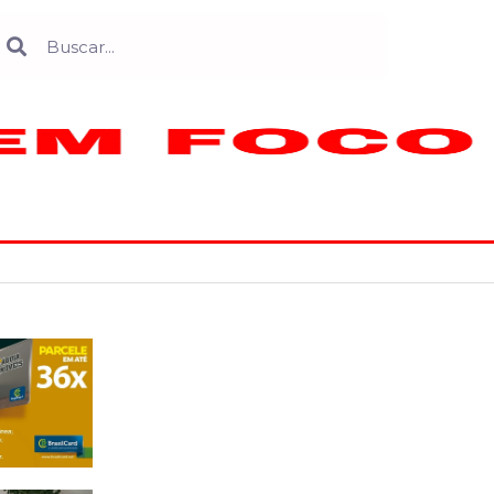
Search
earch