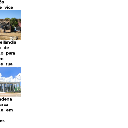
ós
e vice
ilândia
o de
to para
em
de rua
ndena
arca
te em
os