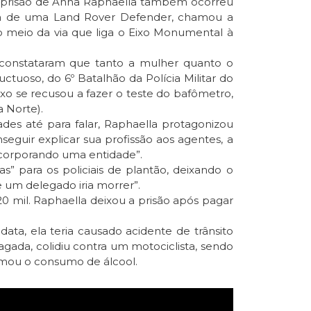
a prisão de Anna Raphaella também ocorreu
ira de uma Land Rover Defender, chamou a
no meio da via que liga o Eixo Monumental à
 constataram que tanto a mulher quanto o
tuoso, do 6º Batalhão da Polícia Militar do
xo se recusou a fazer o teste do bafômetro,
a Norte).
des até para falar, Raphaella protagonizou
uir explicar sua profissão aos agentes, a
ncorporando uma entidade”.
s” para os policiais de plantão, deixando o
e um delegado iria morrer”.
 20 mil. Raphaella deixou a prisão após pagar
ata, ela teria causado acidente de trânsito
ada, colidiu contra um motociclista, sendo
rmou o consumo de álcool.