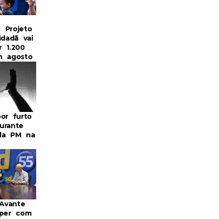
: Projeto
idadã vai
r 1.200
m agosto
or furto
urante
da PM na
 Avante
mper com