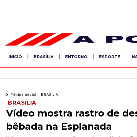
Ir
para
o
conteúdo
INÍCIO
BRASÍLIA
ENTORNO
ESPORTE
N
Página inicial
BRASÍLIA
BRASÍLIA
Vídeo mostra rastro de de
bêbada na Esplanada