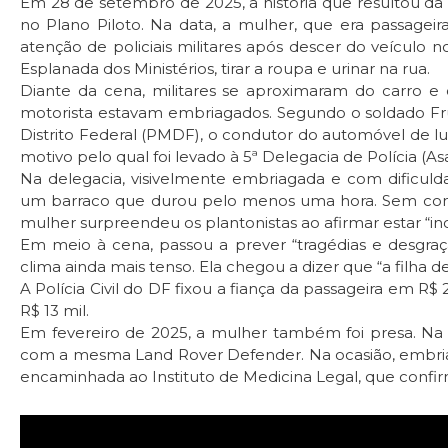
Em 28 de setembro de 2025, a história que resultou d
no Plano Piloto. Na data, a mulher, que era passage
atenção de policiais militares após descer do veículo 
Esplanada dos Ministérios, tirar a roupa e urinar na rua.
Diante da cena, militares se aproximaram do carro e
motorista estavam embriagados. Segundo o soldado Fruc
Distrito Federal (PMDF), o condutor do automóvel de lu
motivo pelo qual foi levado à 5ª Delegacia de Polícia (As
Na delegacia, visivelmente embriagada e com dificulda
um barraco que durou pelo menos uma hora. Sem conseg
mulher surpreendeu os plantonistas ao afirmar estar “i
Em meio à cena, passou a prever “tragédias e desgraça
clima ainda mais tenso. Ela chegou a dizer que “a filha d
A Polícia Civil do DF fixou a fiança da passageira em R$
R$ 13 mil.
Em fevereiro de 2025, a mulher também foi presa. Na d
com a mesma Land Rover Defender. Na ocasião, embriag
encaminhada ao Instituto de Medicina Legal, que confi