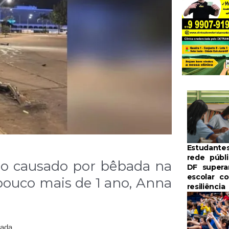
Estudante
rede públ
ção causado por bêbada na
DF supera
escolar c
pouco mais de 1 ano, Anna
resiliênci
nada