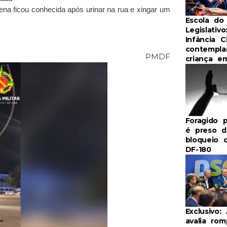
na ficou conhecida após urinar na rua e xingar um
Escola do
Legislativo
Infância C
contempla
ão/ PMDF
criança e
Foragido p
é preso d
bloqueio 
DF-180
Exclusivo:
avalia ro