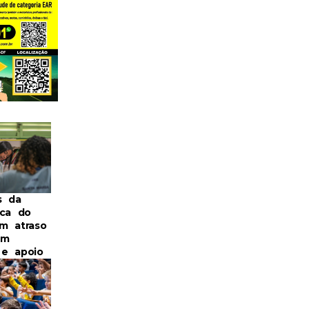
s da
ica do
m atraso
om
a e apoio