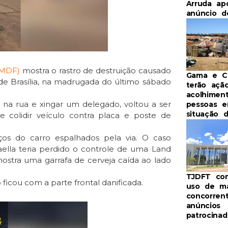
Arruda ap
anúncio d
(PMDF)
mostra o rastro de destruição causado
Gama e Ce
e Brasília, na madrugada do último sábado
terão açã
acolhimen
 na rua e xingar um delegado, voltou a ser
pessoas 
situação 
 colidir veículo contra placa e poste de
ços do carro espalhados pela via. O caso
ella teria perdido o controle de uma Land
stra uma garrafa de cerveja caída ao lado
TJDFT co
ficou com a parte frontal danificada.
uso de m
concorren
anúncios
patrocinad