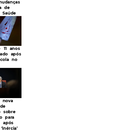
mudanças
a de
a Saúde
 11 anos
ado após
scola no
 nova
 de
o sobre
o para
B após
‘inércia’