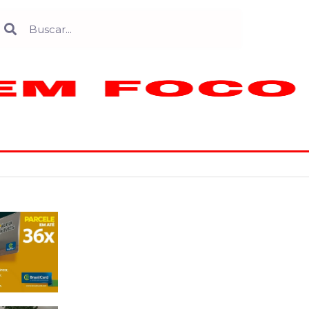
Search
earch