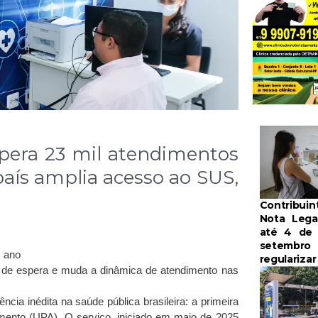
pera 23 mil atendimentos
aís amplia acesso ao SUS,
Contribui
Nota Lega
até 4 de
setembro 
m ano
regulariza
o de espera e muda a dinâmica de atendimento nas
cia inédita na saúde pública brasileira: a primeira
imento (UPA). O serviço, iniciado em maio de 2025