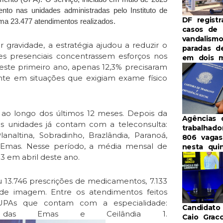
nto nas unidades administradas pelo Instituto de
DF registr
oma 23.477 atendimentos realizados.
casos de
vandalism
 gravidade, a estratégia ajudou a reduzir o
paradas d
s presenciais concentrassem esforços nos
em dois 
neste primeiro ano, apenas 12,3% precisaram
nte em situações que exigiam exame físico
 ao longo dos últimos 12 meses. Depois da
Agências 
as unidades já contam com a teleconsulta:
trabalhad
analtina, Sobradinho, Brazlândia, Paranoá,
806 vaga
 Emas. Nesse período, a média mensal de
nesta qui
3 em abril deste ano.
 13.746 prescrições de medicamentos, 7.133
 de imagem. Entre os atendimentos feitos
 UPAs que contam com a especialidade:
Candidato
to das Emas e Ceilândia 1.
Caio Grac