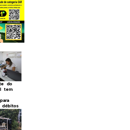
nte do
l tem
para
r débitos