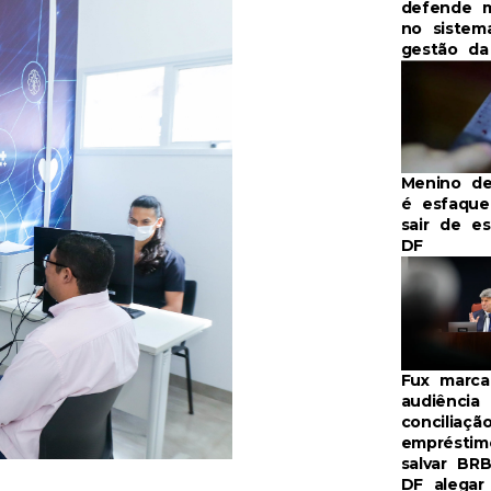
defende 
no sistem
gestão d
Menino de
é esfaque
sair de e
DF
Fux marca
audiência
conciliaçã
empréstim
salvar BR
DF alegar 