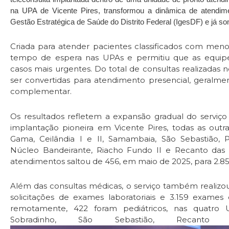
na UPA de Vicente Pires, transformou a dinâmica de atendime
Gestão Estratégica de Saúde do Distrito Federal (IgesDF) e já s
Criada para atender pacientes classificados com menor
tempo de espera nas UPAs e permitiu que as equipe
casos mais urgentes. Do total de consultas realizadas 
ser convertidas para atendimento presencial, geralme
complementar.
Os resultados refletem a expansão gradual do serviço
implantação pioneira em Vicente Pires, todas as outr
Gama, Ceilândia I e II, Samambaia, São Sebastião, Pl
Núcleo Bandeirante, Riacho Fundo II e Recanto das
atendimentos saltou de 456, em maio de 2025, para 2.85
Além das consultas médicas, o serviço também realizou
solicitações de exames laboratoriais e 3.159 exames
remotamente, 422 foram pediátricos, nas quatro
Sobradinho, São Sebastião, Recan