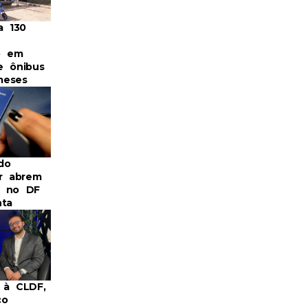
a 130
o em
e ônibus
meses
do
or abrem
s no DF
nta
 à CLDF,
co