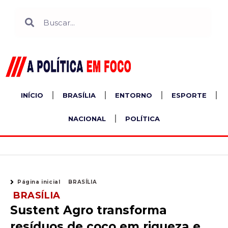
Ir
Search
Search
para
o
conteúdo
INÍCIO
BRASÍLIA
ENTORNO
ESPORTE
NACIONAL
POLÍTICA
Página inicial
BRASÍLIA
BRASÍLIA
Sustent Agro transforma
resíduos de coco em riqueza e