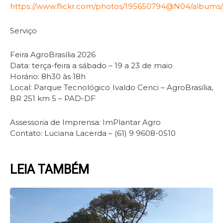
https://www.flickr.com/photos/195650794@N04/albums/
Serviço
Feira AgroBrasília 2026
Data: terça-feira a sábado – 19 a 23 de maio
Horário: 8h30 às 18h
Local: Parque Tecnológico Ivaldo Cenci – AgroBrasília,
BR 251 km 5 – PAD-DF
Assessoria de Imprensa: ImPlantar Agro
Contato: Luciana Lacerda – (61) 9 9608-0510
LEIA TAMBÉM
Page
Page
Page
Page
Page