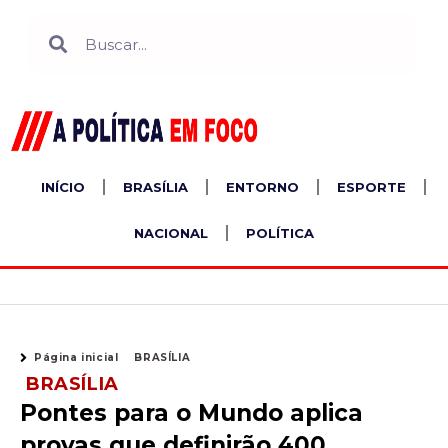
Ir
Search
Search
para
o
conteúdo
INÍCIO
BRASÍLIA
ENTORNO
ESPORTE
NACIONAL
POLÍTICA
Página inicial
BRASÍLIA
BRASÍLIA
Pontes para o Mundo aplica
provas que definirão 400