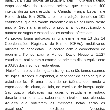
participaram das provas de proficiência em língua estrangeira,
etapa decisiva do processo seletivo que escolherá 400
intercambistas para estudar no Canadá, França, Espanha e
Reino Unido. Em 2025, a primeira edição beneficiou 101
estudantes, que realizaram intercâmbio no Reino Unido. Neste
ano, a Secretaria ampliou o programa, quadruplicando o
número de vagas e expandindo os destinos oferecidos.
As provas foram aplicadas simultaneamente em 13 das 14
Coordenações Regionais de Ensino (CREs), mobilizando
milhares de candidatos. De acordo com o coordenador do
programa Pontes para o Mundo, David Nogueira, 1.127
estudantes realizaram o exame no primeiro dia, o equivalente
a 99,8% dos inscritos nesta etapa.
“Hoje é uma prova de língua estrangeira, então temos exames
de inglês, francês e espanhol, a depender da escolha que o
estudante fez. É uma prova de proficiência que mede a
capacidade de leitura, de fala, de escrita e de interpretação.
São quatro habilidades nas quais o estudante é testado
durante uma hora para sabermos o nível em que ele está.
Aqueles que obtiverem as melhores notas serão os
escolhidos”, explicou Nogueira.