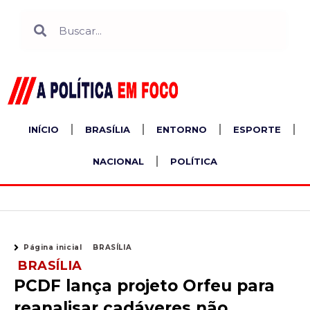
Ir
Search
Search
para
o
conteúdo
INÍCIO
BRASÍLIA
ENTORNO
ESPORTE
NACIONAL
POLÍTICA
Página inicial
BRASÍLIA
BRASÍLIA
PCDF lança projeto Orfeu para
reanalisar cadáveres não