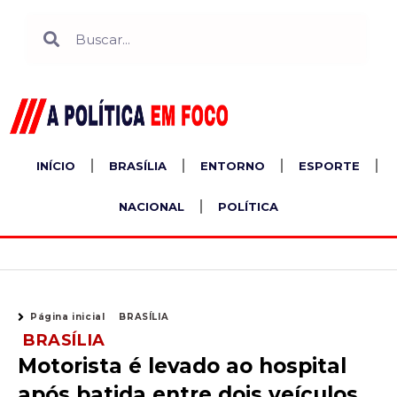
Ir
Search
Search
para
o
conteúdo
INÍCIO
BRASÍLIA
ENTORNO
ESPORTE
NACIONAL
POLÍTICA
Página inicial
BRASÍLIA
BRASÍLIA
Motorista é levado ao hospital
após batida entre dois veículos