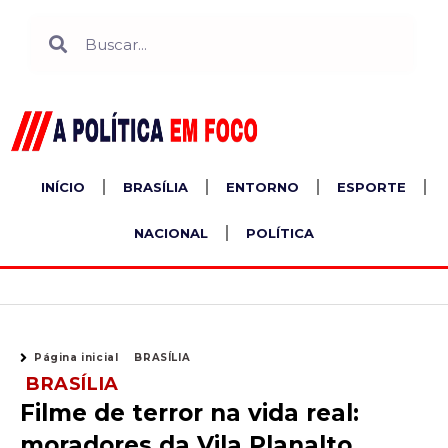
Ir
Search
Search
para
o
conteúdo
INÍCIO
BRASÍLIA
ENTORNO
ESPORTE
NACIONAL
POLÍTICA
Página inicial
BRASÍLIA
BRASÍLIA
Filme de terror na vida real:
moradores da Vila Planalto