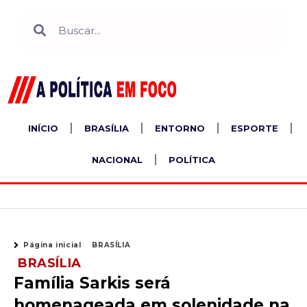
Ir
Search
Search
para
o
conteúdo
INÍCIO
BRASÍLIA
ENTORNO
ESPORTE
NACIONAL
POLÍTICA
Página inicial
BRASÍLIA
BRASÍLIA
Família Sarkis será
homenageada em solenidade na