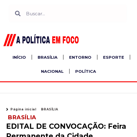
Ir
Search
Search
para
o
conteúdo
INÍCIO
BRASÍLIA
ENTORNO
ESPORTE
NACIONAL
POLÍTICA
Página inicial
BRASÍLIA
BRASÍLIA
EDITAL DE CONVOCAÇÃO: Feira
Permanente da Cidade