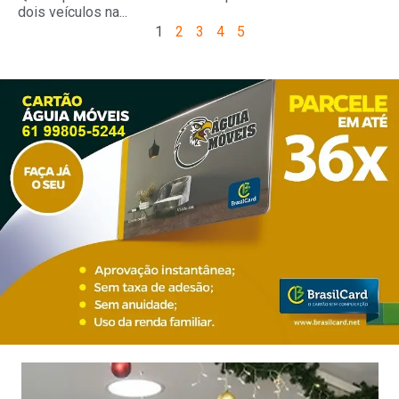
dois veículos na...
1
2
3
4
5