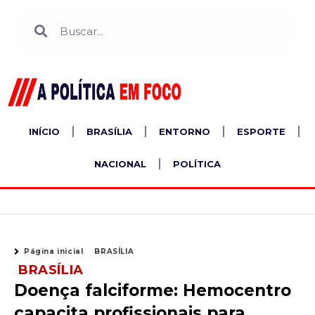
Ir
Search
Search
para
o
conteúdo
INÍCIO
BRASÍLIA
ENTORNO
ESPORTE
NACIONAL
POLÍTICA
Página inicial
BRASÍLIA
BRASÍLIA
Doença falciforme: Hemocentro
capacita profissionais para