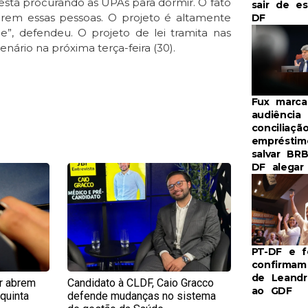
 está procurando as UPAs para dormir. O fato
sair de e
berem essas pessoas. O projeto é altamente
DF
e”, defendeu. O projeto de lei tramita nas
nário na próxima terça-feira (30).
Fux marca
audiência
conciliaçã
empréstim
salvar BR
DF alegar 
e
Page
PT-DF e f
confirma
de Leandr
r abrem
Candidato à CLDF, Caio Gracco
ao GDF
quinta
defende mudanças no sistema