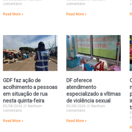
comentário
comentário
c
Read More »
Read More »
R
GDF faz ação de
DF oferece
acolhimento a pessoas
atendimento
em situação de rua
especializado a vítimas
p
nesta quinta-feira
de violência sexual
05/08/2026
Nenhum
05/08/2026
Nenhum
comentário
comentário
0
c
Read More »
Read More »
R