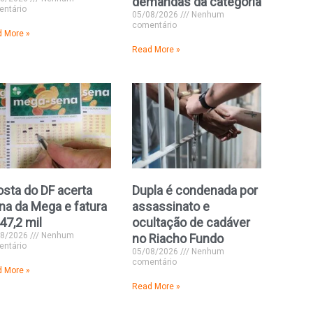
demandas da categoria
ntário
05/08/2026
Nenhum
comentário
 More »
Read More »
sta do DF acerta
Dupla é condenada por
na da Mega e fatura
assassinato e
47,2 mil
ocultação de cadáver
08/2026
Nenhum
no Riacho Fundo
ntário
05/08/2026
Nenhum
comentário
 More »
Read More »