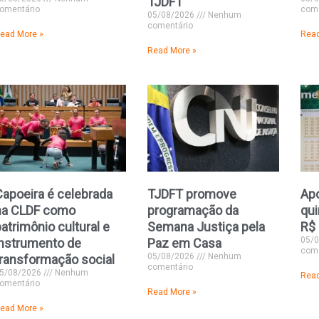
TJDFT
omentário
come
05/08/2026
Nenhum
comentário
ead More »
Read
Read More »
Capoeira é celebrada
TJDFT promove
Apo
na CLDF como
programação da
qui
atrimônio cultural e
Semana Justiça pela
R$ 
05/
instrumento de
Paz em Casa
come
05/08/2026
Nenhum
transformação social
comentário
5/08/2026
Nenhum
Read
omentário
Read More »
ead More »