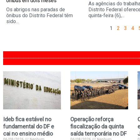
ônibus em dois meses
As agências do trabalh
Os abrigos nas paradas de
Distrito Federal oferec
ônibus do Distrito Federal têm
quinta-feira (6),...
sido...
1
2
3
4
Ideb fica estável no
Operação reforça
C
fundamental do DF e
fiscalização da quinta
e
cai no ensino médio
saída temporária no DF
06/08/2026
Nenhum
06/08/2026
Nenhum
0