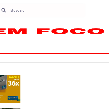
Search
earch