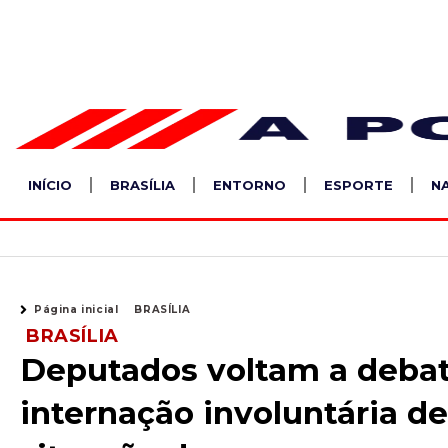
Ir
para
o
conteúdo
INÍCIO
BRASÍLIA
ENTORNO
ESPORTE
N
Página inicial
BRASÍLIA
BRASÍLIA
Deputados voltam a debat
internação involuntária d