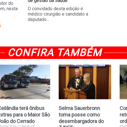
de gestão da Saúde
ador do
em, nesta
O convidado desta edição é
médico cirurgião e candidato a
deputado...
5
CONFIRA TAMBÉM
eilândia terá ônibus
Selma Sauerbronn
Cor
xtras para o Maior São
toma posse como
ret
João do Cerrado
desembargadora do
ord
5/08/2026
Nenhum
05/