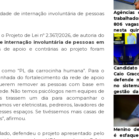
Agências 
idade de internação involuntária de pessoas
trabalhad
806 vaga
nesta qui
 o Projeto de Lei nº 2.367/2026, de autoria do
de internação involuntária de pessoas em
s de apoio e contrárias ao projeto foram
Candidato
to como “PL da carrocinha humana”. Para o
Caio Grac
nhada do fortalecimento da rede de apoio
defende 
? Querem remover as pessoas com base em
no sistem
 rede. Não temos psicólogos nem equipes de
gestão d
res tirassem um dia para acompanhar o
s ver eletricistas, pedreiros, lavadores de
 esses espaços. Se tivéssemos mais casas de
s”, afirmou.
Menino de
 lado, defendeu o projeto apresentado pelo
é esfaque