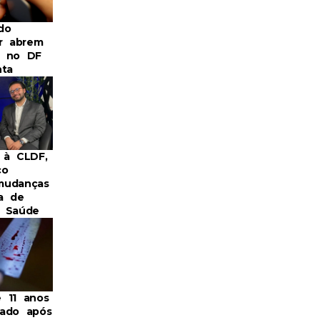
do
or abrem
s no DF
nta
 à CLDF,
co
mudanças
a de
a Saúde
 11 anos
ado após