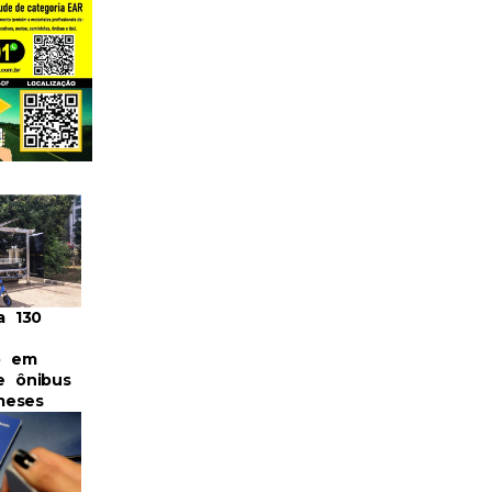
a 130
o em
e ônibus
meses