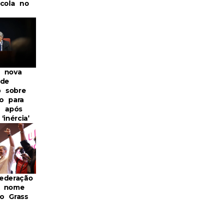
scola no
 nova
 de
o sobre
o para
B após
‘inércia’
ederação
m nome
o Grass