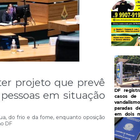
er projeto que prevê
DF registr
e pessoas em situação
casos de
vandalism
paradas d
em dois 
ua, do frio e da fome, enquanto oposição
no DF