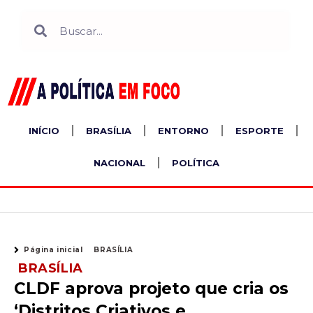
Ir
Search
Search
para
o
conteúdo
INÍCIO
BRASÍLIA
ENTORNO
ESPORTE
NACIONAL
POLÍTICA
Página inicial
BRASÍLIA
BRASÍLIA
CLDF aprova projeto que cria os
‘Distritos Criativos e