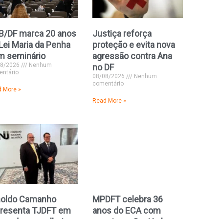
B/DF marca 20 anos
Justiça reforça
Lei Maria da Penha
proteção e evita nova
m seminário
agressão contra Ana
08/2026
Nenhum
no DF
ntário
08/08/2026
Nenhum
comentário
 More »
Read More »
noldo Camanho
MPDFT celebra 36
presenta TJDFT em
anos do ECA com