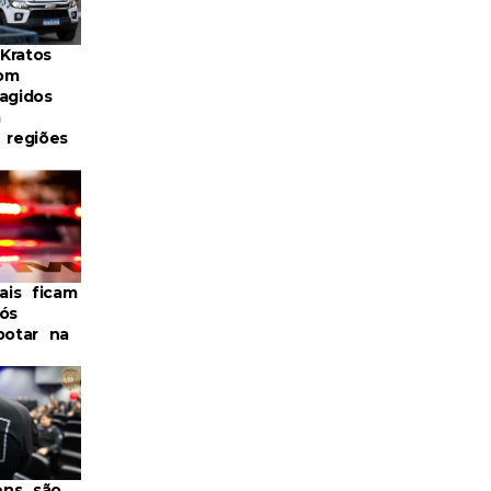
Kratos
om
agidos
m
 regiões
iais ficam
ós
potar na
ens são