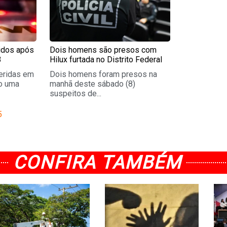
ridos após
Dois homens são presos com
B
Hilux furtada no Distrito Federal
eridas em
Dois homens foram presos na
o uma
manhã deste sábado (8)
suspeitos de...
5
CONFIRA TAMBÉM