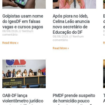
Golpistas usam nome
Após piora no Ideb,
B
do IgesDF em falsas
Celina Leão anuncia
vagas e cursos pagos
novo secretário de
08/08/2026
Nenhum
0
Educação do DF
comentário
c
08/08/2026
Nenhum
comentário
Read More »
R
Read More »
OAB-DF lança
PMDF prende suspeito
violentômetro jurídico
de homicídio pouco