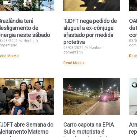
razlândia terá
TJDFT nega pedido de
OA
desligamento de
aluguel a ex-cônjuge
da 
energia neste sábado
afastado por medida
co
8/08/2026
Nenhum
08/
protetiva
omentário
come
08/08/2026
Nenhum
comentário
ead More »
Read
Read More »
TJDFT abre Semana do
Carro capota na EPIA
Ar
Aleitamento Materno
Sul e motorista é
re