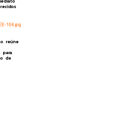
mediato
recidos
ão reúne
s para
ão de