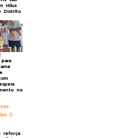
m Hilux
 Distrito
z
 para
xame
e
com
espera
imento no
o reforça