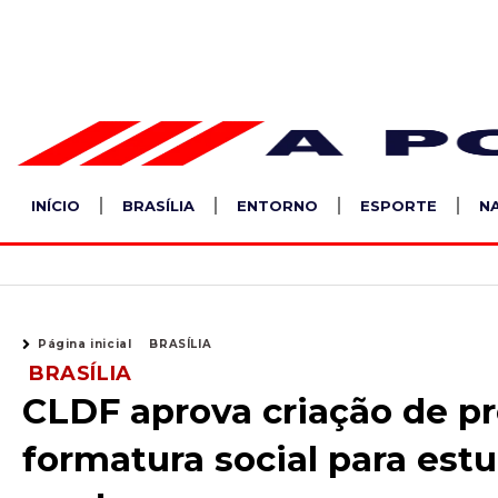
Ir
para
o
conteúdo
INÍCIO
BRASÍLIA
ENTORNO
ESPORTE
N
Página inicial
BRASÍLIA
BRASÍLIA
CLDF aprova criação de p
formatura social para est