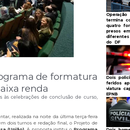
Operação 
termina c
quatro for
presos e
diferentes
do DF
rograma de formatura
Dois polic
feridos ap
baixa renda
viatura ca
EPNB
es às celebrações de conclusão de curso,
ar, realizada na noite da última terça-feira
em dois turnos e redação final, o Projeto de
sa (União)
. A proposta institui o
Programa
Dois hom