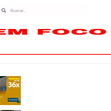
Search
earch