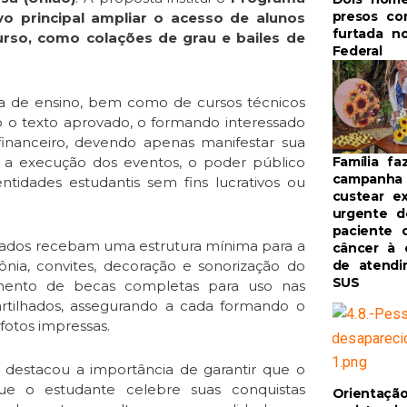
presos co
vo principal ampliar o acesso de alunos
furtada no
urso, como colações de grau e bailes de
Federal
a de ensino, bem como de cursos técnicos
do o texto aprovado, o formando interessado
financeiro, devendo apenas manifestar sua
ra a execução dos eventos, o poder público
Família fa
campanha
idades estudantis sem fins lucrativos ou
custear e
urgente d
paciente 
lados recebam uma estrutura mínima para a
câncer à 
ônia, convites, decoração e sonorização do
de atend
SUS
imento de becas completas para uso nas
artilhados, assegurando a cada formando o
fotos impressas.
 destacou a importância de garantir que o
ue o estudante celebre suas conquistas
Orientaçã