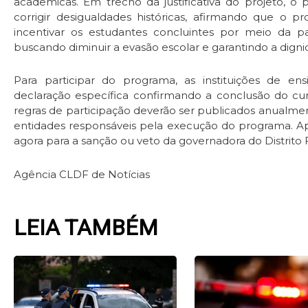
acadêmicas. Em trecho da justificativa do projeto, o
corrigir desigualdades históricas, afirmando que o pr
incentivar os estudantes concluintes por meio da par
buscando diminuir a evasão escolar e garantindo a dig
Para participar do programa, as instituições de e
declaração específica confirmando a conclusão do curs
regras de participação deverão ser publicados anualmente
entidades responsáveis pela execução do programa. Ap
agora para a sanção ou veto da governadora do Distrito F
Agência CLDF de Notícias
LEIA TAMBÉM
Page
Page
Page
Pag