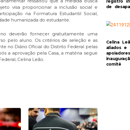
 parlamentar ressaltou que a medida busca
registro i
de desapa
ojeto visa proporcionar a inclusão social e
ticipação na Formatura Estudantil Social,
nidade humanizada do estudante.
nsino deverão fornecer gratuitamente uma
o pelo aluno. Os critérios de seleção e as
Celina Le
 no Diário Oficial do Distrito Federal pelas
aliados e
ós a aprovação pela Casa, a matéria segue
apoiadore
inauguraç
ederal, Celina Leão.
comitê
e
Page