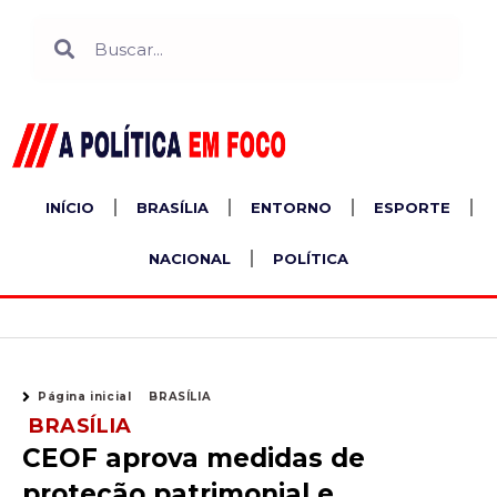
Ir
Search
Search
para
o
conteúdo
INÍCIO
BRASÍLIA
ENTORNO
ESPORTE
NACIONAL
POLÍTICA
Página inicial
BRASÍLIA
BRASÍLIA
CEOF aprova medidas de
proteção patrimonial e