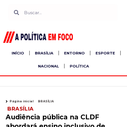
Ir
Search
Search
para
o
conteúdo
INÍCIO
BRASÍLIA
ENTORNO
ESPORTE
NACIONAL
POLÍTICA
Página inicial
BRASÍLIA
BRASÍLIA
Audiência pública na CLDF
abordará ensino inclusivo de