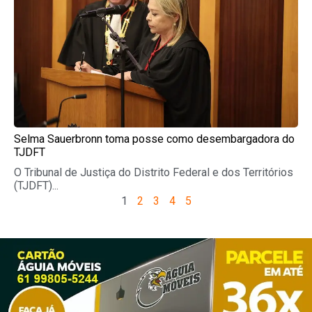
Selma Sauerbronn toma posse como desembargadora do
TJDFT
O Tribunal de Justiça do Distrito Federal e dos Territórios
(TJDFT)...
1
2
3
4
5