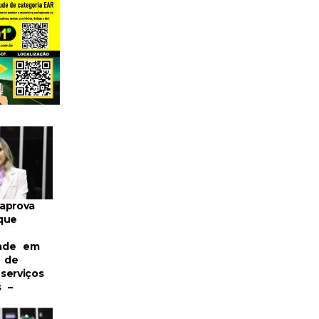
aprova
que
dade em
s de
serviços
s –