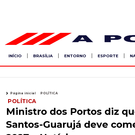
Ir
para
o
conteúdo
INÍCIO
BRASÍLIA
ENTORNO
ESPORTE
N
Página inicial
POLÍTICA
POLÍTICA
Ministro dos Portos diz qu
Santos-Guarujá deve come