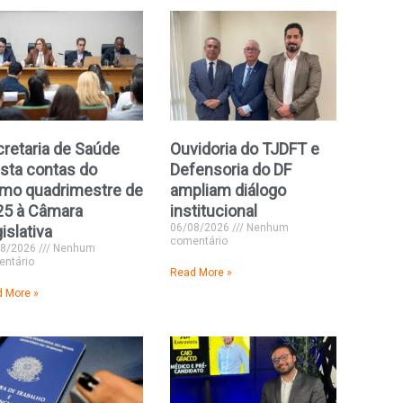
retaria de Saúde
Ouvidoria do TJDFT e
sta contas do
Defensoria do DF
imo quadrimestre de
ampliam diálogo
25 à Câmara
institucional
06/08/2026
Nenhum
islativa
comentário
08/2026
Nenhum
ntário
Read More »
 More »