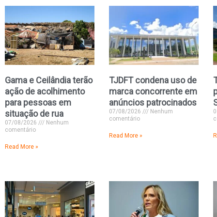
Gama e Ceilândia terão
TJDFT condena uso de
ação de acolhimento
marca concorrente em
para pessoas em
anúncios patrocinados
07/08/2026
Nenhum
0
situação de rua
comentário
c
07/08/2026
Nenhum
comentário
Read More »
R
Read More »