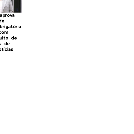
aprova
de
brigatória
com
uito de
s de
tícias