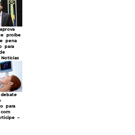
aprova
ue proíbe
de pena
o para
de
Notícias
 debate
o
o para
 com
rticipe –