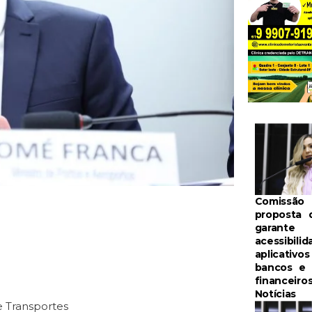
Comissão 
proposta 
garante
acessibili
aplicativo
bancos e 
financeiro
Notícias
e Transportes