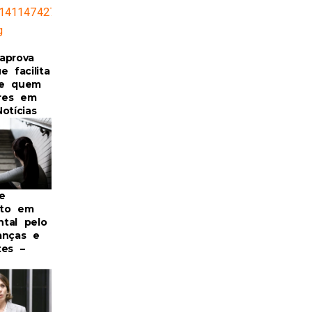
aprova
e facilita
de quem
res em
otícias
e
nto em
tal pelo
anças e
tes –