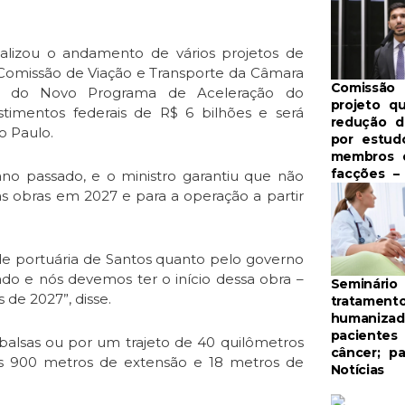
alizou o andamento de vários projetos de
a Comissão de Viação e Transporte da Câmara
Comissão 
bra do Novo Programa de Aceleração do
projeto q
timentos federais de R$ 6 bilhões e será
redução 
o Paulo.
por estud
membros 
facções – 
no passado, e o ministro garantiu que não
das obras em 2027 e para a operação a partir
dade portuária de Santos quanto pelo governo
nado e nós devemos ter o início dessa obra –
Seminário
 de 2027”, disse.
tratament
humanizad
pacientes
 balsas ou por um trajeto de 40 quilômetros
câncer; pa
as 900 metros de extensão e 18 metros de
Notícias