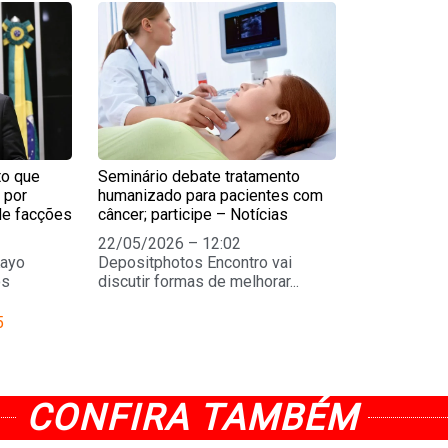
e
Page
to que
Seminário debate tratamento
 por
humanizado para pacientes com
de facções
câncer; participe – Notícias
22/05/2026 – 12:02
Kayo
Depositphotos Encontro vai
os
discutir formas de melhorar...
5
CONFIRA TAMBÉM