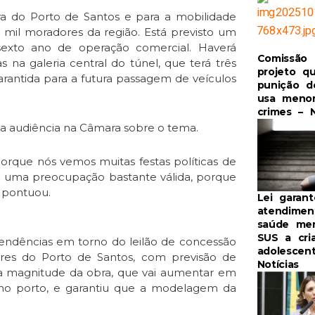
ra do Porto de Santos e para a mobilidade
0 mil moradores da região. Está previsto um
sexto ano de operação comercial. Haverá
Comissão 
as na galeria central do túnel, que terá três
projeto qu
arantida para a futura passagem de veículos
punição 
usa meno
crimes – N
 da audiência na Câmara sobre o tema.
 Porque nós vemos muitas festas políticas de
 uma preocupação bastante válida, porque
, pontuou.
Lei garant
atendime
saúde men
SUS a cri
ndências em torno do leilão de concessão
adolescen
eres do Porto de Santos, com previsão de
Notícias
 a magnitude da obra, que vai aumentar em
no porto, e garantiu que a modelagem da