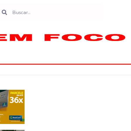
Search
earch