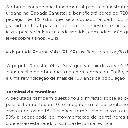
A obra é considerada fundamental para a infraestrutu
urbana na Baixada Santista, e beneficiará cerca de 72
pedágio de R$ 6,15, que será cobrado a partir do 
gratuidade total para a travessia de pedestres e ciclist
faixas para veículos em cada sentido, com adaptação g
leves sobre trilhos (VLTs).
A deputada Rosana Valle (PL-SP) justificou a realização
“A população está cética. Será que vai sair dessa vez?
inauguração de obra que ainda nem começou. Então, é
é uma reivindicação de mais de 100 anos da população”
Terminal de contêiner
A deputada também questionou o ministro sobre as pe
para o futuro Tecon 10, o megaterminal de contêin
investimentos de R$ 6 bilhões. Tomé Franca ressaltou
50% a capacidade de movimentação de contêineres 
concessão está sendo discutida de forma técnica.