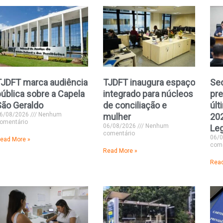
TJDFT marca audiência
TJDFT inaugura espaço
Sec
pública sobre a Capela
integrado para núcleos
pre
São Geraldo
de conciliação e
últ
6/08/2026
Nenhum
mulher
20
omentário
06/08/2026
Nenhum
Leg
comentário
06/
ead More »
come
Read More »
Read