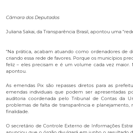
Câmara dos Deputados
Juliana Sakai, da Transparência Brasil, apontou uma “red
“Na prática, acabam atuando como ordenadores de d
criando essa rede de favores. Porque os municípios pre
feliz – eles precisam e é um volume cada vez maior. 
apontou.
As emendas Pix são repasses diretos para as prefeit
emendas individuais que podem ser apresentadas p
auditoria coordenada pelo Tribunal de Contas da U
problemas de falta de transparência e planejamento, re
finalidade.
O secretário de Controle Externo de Informações Estra
anunciou que o órgão divulgará em junho o resultado d