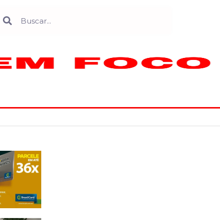
Search
earch