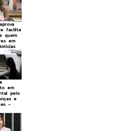
aprova
e facilita
de quem
res em
otícias
e
nto em
tal pelo
anças e
tes –