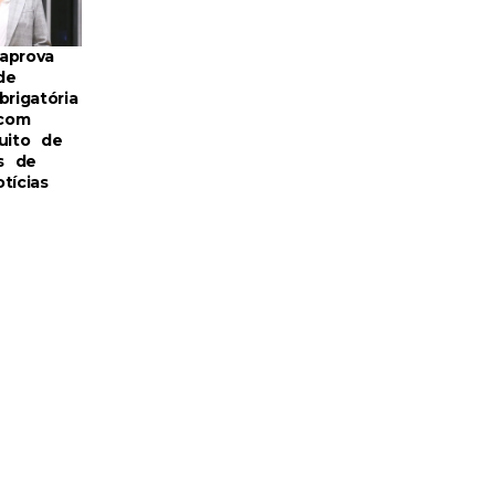
aprova
de
brigatória
com
uito de
s de
tícias