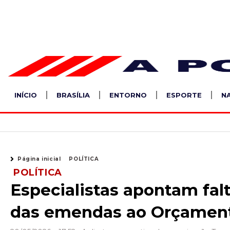
Ir
para
o
conteúdo
INÍCIO
BRASÍLIA
ENTORNO
ESPORTE
N
Página inicial
POLÍTICA
POLÍTICA
Especialistas apontam fal
das emendas ao Orçamento