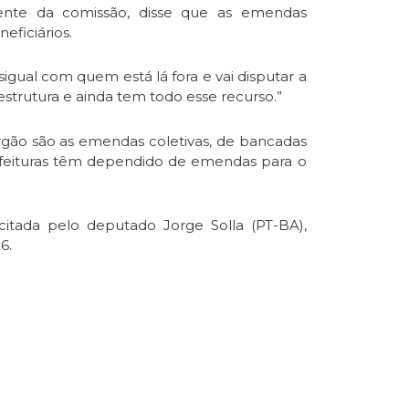
ente da comissão, disse que as emendas
eficiários.
igual com quem está lá fora e vai disputar a
trutura e ainda tem todo esse recurso.”
órgão são as emendas coletivas, de bancadas
refeituras têm dependido de emendas para o
citada pelo deputado Jorge Solla (PT-BA),
6.