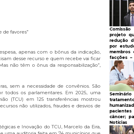
Comissão 
e de favores”
projeto q
redução 
por estud
membros 
espesa, apenas com o bônus da indicação,
facções – 
cisam desse recurso e quem recebe vai ficar
Mas não têm o ônus da responsabilização”,
uras, sem a necessidade de convênios. São
or todos os parlamentares. Em 2025, uma
Seminário
nião (TCU) em 125 transferências mostrou
tratament
humanizad
cursos não utilizados, fraudes e desvios de
pacientes
câncer; pa
Notícias
tégicas e Inovação do TCU, Marcelo da Eira,
e uma auditoria feita em 74 municípios que