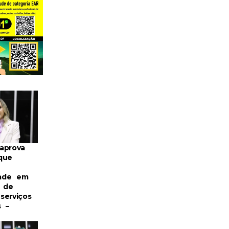
aprova
que
dade em
s de
serviços
s –