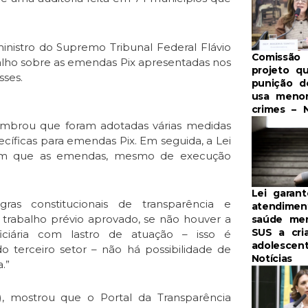
inistro do Supremo Tribunal Federal Flávio
Comissão 
lho sobre as emendas Pix apresentadas nos
projeto qu
sses.
punição 
usa meno
crimes – N
lembrou que foram adotadas várias medidas
ecíficas para emendas Pix. Em seguida, a Lei
 em que as emendas, mesmo de execução
Lei garant
ras constitucionais de transparência e
atendime
 trabalho prévio aprovado, se não houver a
saúde men
SUS a cri
ciária com lastro de atuação – isso é
adolescen
 terceiro setor – não há possibilidade de
Notícias
.”
), mostrou que o Portal da Transparência