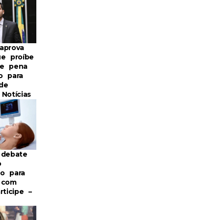
aprova
ue proíbe
de pena
o para
de
Notícias
 debate
o
o para
 com
rticipe –