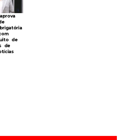
aprova
de
brigatória
com
uito de
s de
tícias