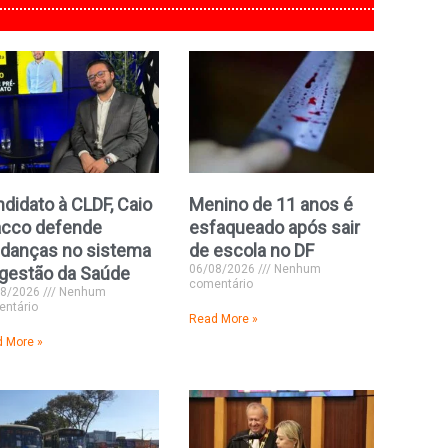
didato à CLDF, Caio
Menino de 11 anos é
acco defende
esfaqueado após sair
danças no sistema
de escola no DF
06/08/2026
Nenhum
gestão da Saúde
comentário
08/2026
Nenhum
ntário
Read More »
 More »