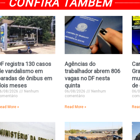
CONFIRA TAMBÉM
DF registra 130 casos
Agências do
Can
de vandalismo em
trabalhador abrem 806
Gr
paradas de ônibus em
vagas no DF nesta
mu
dois meses
quinta
de 
6/08/2026
Nenhum
06/08/2026
Nenhum
06/
omentário
comentário
come
ead More »
Read More »
Read