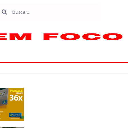
Search
earch