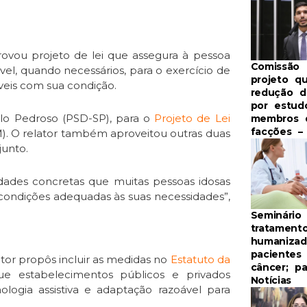
vou projeto de lei que assegura à pessoa
Comissão 
vel, quando necessários, para o exercício de
projeto q
íveis com sua condição.
redução 
por estud
ulo Pedroso (PSD-SP), para o
Projeto de Lei
membros 
facções – 
 O relator também aproveitou outras duas
junto.
ldades concretas que muitas pessoas idosas
 condições adequadas às suas necessidades”,
Seminário
tratament
humanizad
pacientes
lator propôs incluir as medidas no
Estatuto da
câncer; pa
ue estabelecimentos públicos e privados
Notícias
logia assistiva e adaptação razoável para