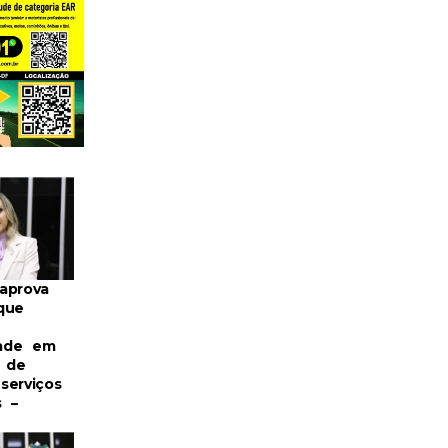
aprova
que
dade em
s de
serviços
s –