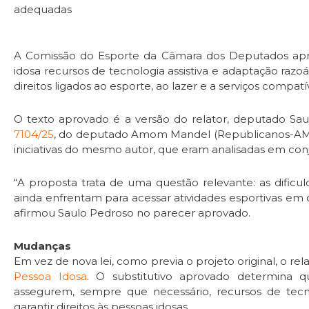
adequadas
A Comissão do Esporte da Câmara dos Deputados apro
idosa recursos de tecnologia assistiva e adaptação razoá
direitos ligados ao esporte, ao lazer e a serviços compat
O texto aprovado é a versão do relator, deputado Sa
7104/25
, do deputado Amom Mandel (Republicanos-AM).
iniciativas do mesmo autor, que eram analisadas em con
“A proposta trata de uma questão relevante: as dificu
ainda enfrentam para acessar atividades esportivas em
afirmou Saulo Pedroso no parecer aprovado.
Mudanças
Em vez de nova lei, como previa o projeto original, o re
Pessoa Idosa
. O substitutivo aprovado determina q
assegurem, sempre que necessário, recursos de tecno
garantir direitos às pessoas idosas.