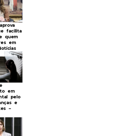
aprova
e facilita
de quem
res em
otícias
e
nto em
tal pelo
anças e
tes –