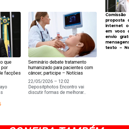
Comissão 
e
Page
proposta 
internet o
em voos 
envio grat
mensagen
texto – No
to que
Seminário debate tratamento
 por
humanizado para pacientes com
de facções
câncer; participe – Notícias
22/05/2026 – 12:02
Kayo
Depositphotos Encontro vai
os
discutir formas de melhorar...
5