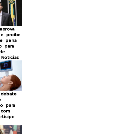
aprova
ue proíbe
de pena
o para
de
Notícias
 debate
o
o para
 com
rticipe –