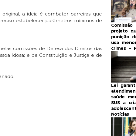
iginal, a ideia é combater barreiras que
 preciso estabelecer parâmetros mínimos de
Comissão 
projeto qu
punição 
usa meno
 pelas comissões de Defesa dos Direitos das
crimes – N
soa Idosa; e de Constituição e Justiça e de
Senado.
Lei garant
atendime
saúde men
SUS a cri
adolescen
Notícias