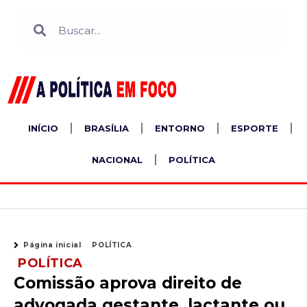
Ir
Search
Search
para
o
conteúdo
INÍCIO
BRASÍLIA
ENTORNO
ESPORTE
NACIONAL
POLÍTICA
Página inicial
POLÍTICA
POLÍTICA
Comissão aprova direito de
advogada gestante, lactante ou