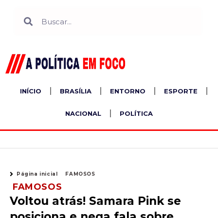
Ir
Search
Search
para
o
conteúdo
INÍCIO
BRASÍLIA
ENTORNO
ESPORTE
NACIONAL
POLÍTICA
Página inicial
FAMOSOS
FAMOSOS
Voltou atrás! Samara Pink se
posiciona e nega fala sobre